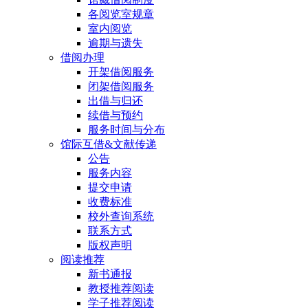
各阅览室规章
室内阅览
逾期与遗失
借阅办理
开架借阅服务
闭架借阅服务
出借与归还
续借与预约
服务时间与分布
馆际互借&文献传递
公告
服务内容
提交申请
收费标准
校外查询系统
联系方式
版权声明
阅读推荐
新书通报
教授推荐阅读
学子推荐阅读