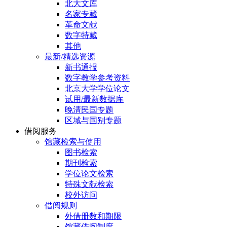
北大文库
名家专藏
革命文献
数字特藏
其他
最新/精选资源
新书通报
数字教学参考资料
北京大学学位论文
试用/最新数据库
晚清民国专题
区域与国别专题
借阅服务
馆藏检索与使用
图书检索
期刊检索
学位论文检索
特殊文献检索
校外访问
借阅规则
外借册数和期限
馆藏借阅制度