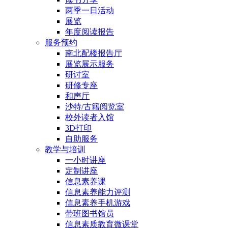
两季一日活动
展览
年度阅读报告
服务预约
南北配楼报告厅
展览展示服务
研讨室
研修专座
和声厅
沙特/古籍阅览室
校外读者入馆
3D打印
自助服务
教学与培训
一小时讲座
定制讲座
信息素养课
信息素养能力评测
信息素养手机游戏
带班图书馆员
信息素质教育微课堂