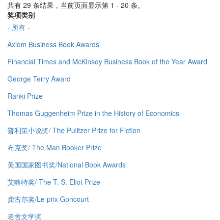
共有 29 条结果，当前页面显示第 1 - 20 条。
奖项类别
- 所有 -
Axiom Business Book Awards
Financial Times and McKinsey Business Book of the Year Award
George Terry Award
Ranki Prize
Thomas Guggenheim Prize in the History of Economics
普利策小说奖/ The Pulitzer Prize for Fiction
布克奖/ The Man Booker Prize
美国国家图书奖/National Book Awards
艾略特奖/ The T. S. Eliot Prize
龚古尔奖/Le prix Goncourt
老舍文学奖