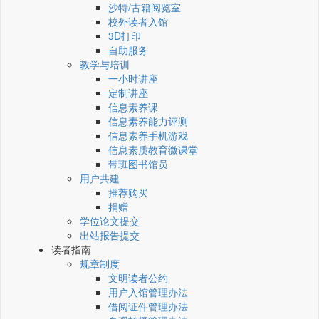
沙特/古籍阅览室
校外读者入馆
3D打印
自助服务
教学与培训
一小时讲座
定制讲座
信息素养课
信息素养能力评测
信息素养手机游戏
信息素质教育微课堂
带班图书馆员
用户共建
推荐购买
捐赠
学位论文提交
出站报告提交
读者指南
规章制度
文明读者公约
用户入馆管理办法
借阅证件管理办法