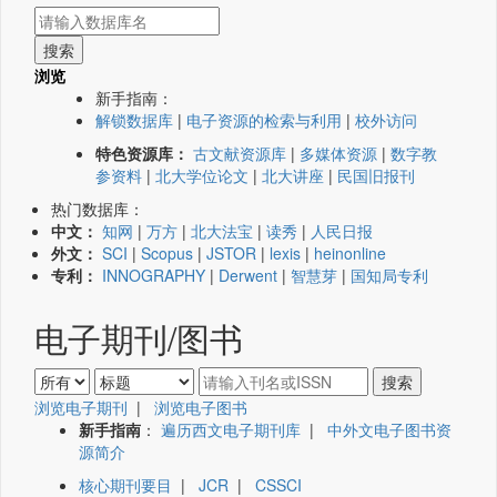
浏览
新手指南：
解锁数据库
|
电子资源的检索与利用
|
校外访问
特色资源库：
古文献资源库
|
多媒体资源
|
数字教
参资料
|
北大学位论文
|
北大讲座
|
民国旧报刊
热门数据库：
中文：
知网
|
万方
|
北大法宝
|
读秀
|
人民日报
外文：
SCI
|
Scopus
|
JSTOR
|
lexis
|
heinonline
专利：
INNOGRAPHY
|
Derwent
|
智慧芽
|
国知局专利
电子期刊/图书
浏览电子期刊
|
浏览电子图书
新手指南
：
遍历西文电子期刊库
|
中外文电子图书资
源简介
核心期刊要目
|
JCR
|
CSSCI