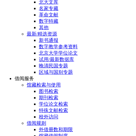
北大文库
名家专藏
革命文献
数字特藏
其他
最新/精选资源
新书通报
数字教学参考资料
北京大学学位论文
试用/最新数据库
晚清民国专题
区域与国别专题
借阅服务
馆藏检索与使用
图书检索
期刊检索
学位论文检索
特殊文献检索
校外访问
借阅规则
外借册数和期限
馆藏借阅制度