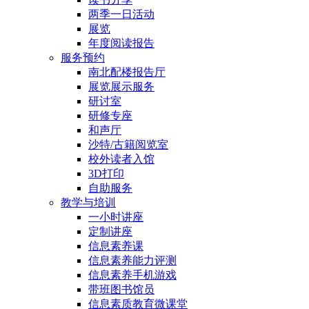
两季一日活动
展览
年度阅读报告
服务预约
南北配楼报告厅
展览展示服务
研讨室
研修专座
和声厅
沙特/古籍阅览室
校外读者入馆
3D打印
自助服务
教学与培训
一小时讲座
定制讲座
信息素养课
信息素养能力评测
信息素养手机游戏
带班图书馆员
信息素质教育微课堂