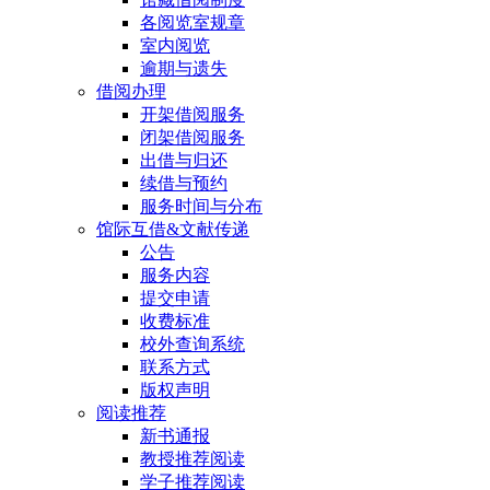
各阅览室规章
室内阅览
逾期与遗失
借阅办理
开架借阅服务
闭架借阅服务
出借与归还
续借与预约
服务时间与分布
馆际互借&文献传递
公告
服务内容
提交申请
收费标准
校外查询系统
联系方式
版权声明
阅读推荐
新书通报
教授推荐阅读
学子推荐阅读