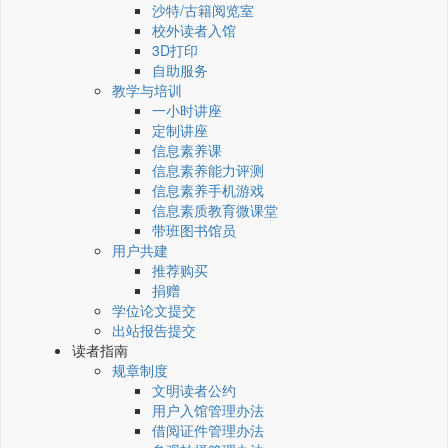
沙特/古籍阅览室
校外读者入馆
3D打印
自助服务
教学与培训
一小时讲座
定制讲座
信息素养课
信息素养能力评测
信息素养手机游戏
信息素质教育微课堂
带班图书馆员
用户共建
推荐购买
捐赠
学位论文提交
出站报告提交
读者指南
规章制度
文明读者公约
用户入馆管理办法
借阅证件管理办法