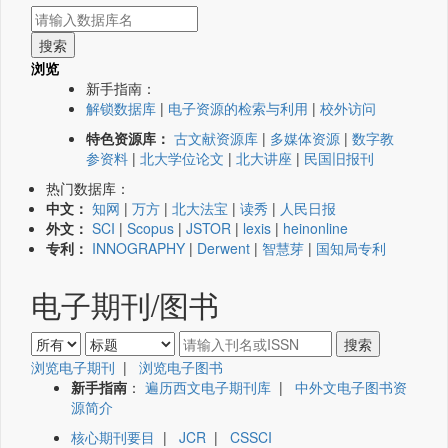
浏览
新手指南：
解锁数据库
|
电子资源的检索与利用
|
校外访问
特色资源库：
古文献资源库
|
多媒体资源
|
数字教
参资料
|
北大学位论文
|
北大讲座
|
民国旧报刊
热门数据库：
中文：
知网
|
万方
|
北大法宝
|
读秀
|
人民日报
外文：
SCI
|
Scopus
|
JSTOR
|
lexis
|
heinonline
专利：
INNOGRAPHY
|
Derwent
|
智慧芽
|
国知局专利
电子期刊/图书
浏览电子期刊
|
浏览电子图书
新手指南
：
遍历西文电子期刊库
|
中外文电子图书资
源简介
核心期刊要目
|
JCR
|
CSSCI