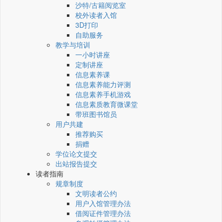
沙特/古籍阅览室
校外读者入馆
3D打印
自助服务
教学与培训
一小时讲座
定制讲座
信息素养课
信息素养能力评测
信息素养手机游戏
信息素质教育微课堂
带班图书馆员
用户共建
推荐购买
捐赠
学位论文提交
出站报告提交
读者指南
规章制度
文明读者公约
用户入馆管理办法
借阅证件管理办法