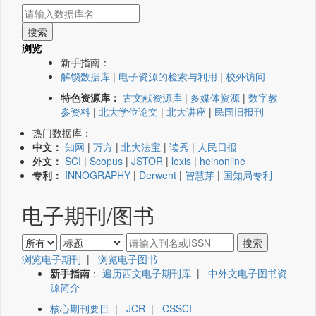
浏览
新手指南：
解锁数据库
|
电子资源的检索与利用
|
校外访问
特色资源库：
古文献资源库
|
多媒体资源
|
数字教
参资料
|
北大学位论文
|
北大讲座
|
民国旧报刊
热门数据库：
中文：
知网
|
万方
|
北大法宝
|
读秀
|
人民日报
外文：
SCI
|
Scopus
|
JSTOR
|
lexis
|
heinonline
专利：
INNOGRAPHY
|
Derwent
|
智慧芽
|
国知局专利
电子期刊/图书
浏览电子期刊
|
浏览电子图书
新手指南
：
遍历西文电子期刊库
|
中外文电子图书资
源简介
核心期刊要目
|
JCR
|
CSSCI