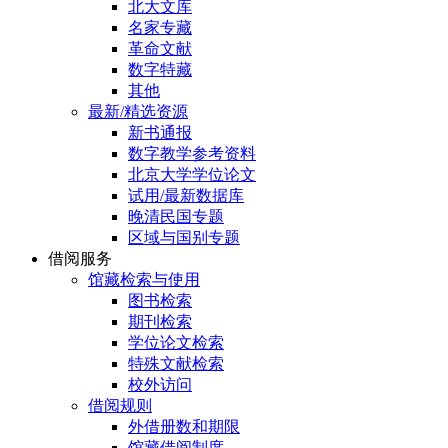
北大文库
名家专藏
革命文献
数字特藏
其他
最新/精选资源
新书通报
数字教学参考资料
北京大学学位论文
试用/最新数据库
晚清民国专题
区域与国别专题
借阅服务
馆藏检索与使用
图书检索
期刊检索
学位论文检索
特殊文献检索
校外访问
借阅规则
外借册数和期限
馆藏借阅制度