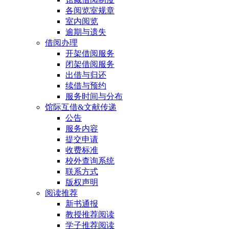
各阅览室规章
室内阅览
逾期与遗失
借阅办理
开架借阅服务
闭架借阅服务
出借与归还
续借与预约
服务时间与分布
馆际互借&文献传递
公告
服务内容
提交申请
收费标准
校外查询系统
联系方式
版权声明
阅读推荐
新书通报
教授推荐阅读
学子推荐阅读