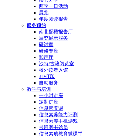
两季一日活动
展览
年度阅读报告
服务预约
南北配楼报告厅
展览展示服务
研讨室
研修专座
和声厅
沙特/古籍阅览室
校外读者入馆
3D打印
自助服务
教学与培训
一小时讲座
定制讲座
信息素养课
信息素养能力评测
信息素养手机游戏
带班图书馆员
信息素质教育微课堂