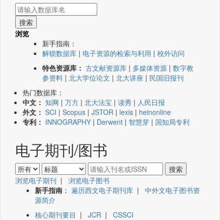
浏览
新手指南：
解锁数据库
|
电子资源的检索与利用
|
校外访问
特色资源库：
古文献资源库
|
多媒体资源
|
数字教
参资料
|
北大学位论文
|
北大讲座
|
民国旧报刊
热门数据库：
中文：
知网
|
万方
|
北大法宝
|
读秀
|
人民日报
外文：
SCI
|
Scopus
|
JSTOR
|
lexis
|
heinonline
专利：
INNOGRAPHY
|
Derwent
|
智慧芽
|
国知局专利
电子期刊/图书
浏览电子期刊
|
浏览电子图书
新手指南
：
遍历西文电子期刊库
|
中外文电子图书资
源简介
核心期刊要目
|
JCR
|
CSSCI