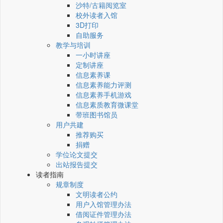
沙特/古籍阅览室
校外读者入馆
3D打印
自助服务
教学与培训
一小时讲座
定制讲座
信息素养课
信息素养能力评测
信息素养手机游戏
信息素质教育微课堂
带班图书馆员
用户共建
推荐购买
捐赠
学位论文提交
出站报告提交
读者指南
规章制度
文明读者公约
用户入馆管理办法
借阅证件管理办法