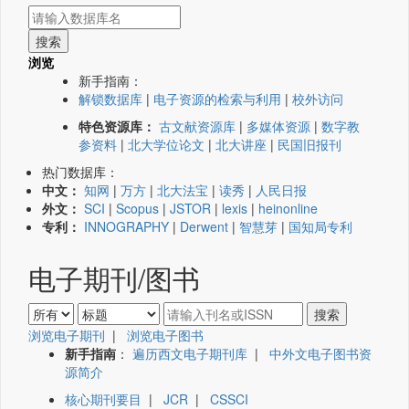
浏览
新手指南：
解锁数据库
|
电子资源的检索与利用
|
校外访问
特色资源库：
古文献资源库
|
多媒体资源
|
数字教
参资料
|
北大学位论文
|
北大讲座
|
民国旧报刊
热门数据库：
中文：
知网
|
万方
|
北大法宝
|
读秀
|
人民日报
外文：
SCI
|
Scopus
|
JSTOR
|
lexis
|
heinonline
专利：
INNOGRAPHY
|
Derwent
|
智慧芽
|
国知局专利
电子期刊/图书
浏览电子期刊
|
浏览电子图书
新手指南
：
遍历西文电子期刊库
|
中外文电子图书资
源简介
核心期刊要目
|
JCR
|
CSSCI