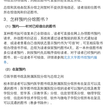
书馆后办理借阅，到期后图书可直接归还至就近分馆。
总馆和其他各院系分馆之间暂时不提供异地借还。读者须前往图书
所在馆借阅和归还图书。
3、怎样预约分馆图书？
（1）
预约
——
针对已经借出的图书
某种图书如可借复本已全部借出，读者可直接在网上办理图书预约
请求。外借图书归还后，系统将通过读者预留的联系方式通知读
者、或读者查看自己借阅状态显示预约书为“可借”时，可至相应取书
馆办理借书手续。总馆为读者保留预约图书4天。若一本外借图书有
多位读者预约，则按预约先后顺序借给读者。对于读者已经预约的
图书，前一位读者不可续借。详情请参阅
北京大学图书馆预约服
务
。
（2）
在架预约
①医学图书馆及附属医院分馆与总馆之间
校本部读者可以预约医学图书馆及附属医院分馆所有在架且可以流
通的图书；医学图书馆及附属医院分馆的读者可以预约总馆及教育
学院分馆、哲学系（宗教学系）分馆、信息管理系分馆、物理学院
分馆、信息科学技术学院分馆、软件与微电子学院分馆所有在架且
可以流通的图书（教参书除外）。