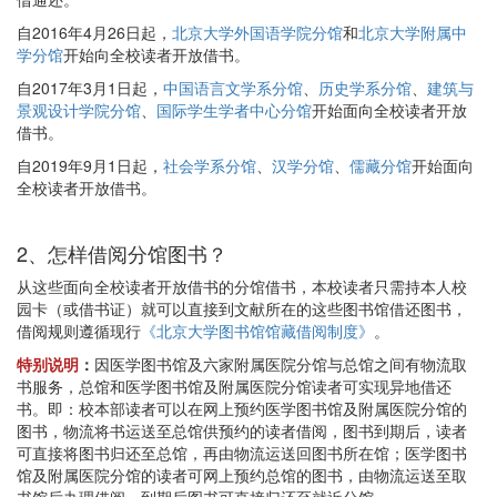
自2016年4月26日起，
北京大学外国语学院分馆
和
北京大学附属中
学分馆
开始向全校读者开放借书。
自2017年3月1日起，
中国语言文学系分馆
、
历史学系分馆
、
建筑与
景观设计学院分馆
、
国际学生学者中心分馆
开始面向全校读者开放
借书。
自2019年9月1日起，
社会学系分馆
、
汉学分馆
、
儒藏分馆
开始面向
全校读者开放借书。
2、怎样借阅分馆图书？
从这些面向全校读者开放借书的分馆借书，本校读者只需持本人校
园卡（或借书证）就可以直接到文献所在的这些图书馆借还图书，
借阅规则遵循现行
《北京大学图书馆馆藏借阅制度》
。
特别说明
：
因医学图书馆及六家附属医院分馆与总馆之间有物流取
书服务，总馆和医学图书馆及附属医院分馆读者可实现异地借还
书。即：校本部读者可以在网上预约医学图书馆及附属医院分馆的
图书，物流将书运送至总馆供预约的读者借阅，图书到期后，读者
可直接将图书归还至总馆，再由物流运送回图书所在馆；医学图书
馆及附属医院分馆的读者可网上预约总馆的图书，由物流运送至取