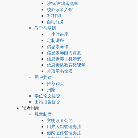
沙特/古籍阅览室
校外读者入馆
3D打印
自助服务
教学与培训
一小时讲座
定制讲座
信息素养课
信息素养能力评测
信息素养手机游戏
信息素质教育微课堂
带班图书馆员
用户共建
推荐购买
捐赠
学位论文提交
出站报告提交
读者指南
规章制度
文明读者公约
用户入馆管理办法
借阅证件管理办法