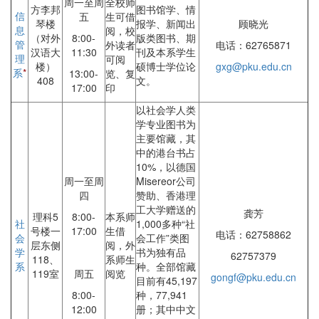
周一至周
全校师
方李邦
图书馆学、情
信
五
生可借
琴楼
报学、新闻出
顾晓光
息
阅，校
（对外
8:00-
版类图书、期
管
外读者
电话：62765871
汉语大
11:30
刊及本系学生
理
可阅
楼）
硕博士学位论
gxg@pku.edu.cn
系
*
13:00-
览、复
408
文。
17:00
印
以社会学人类
学专业图书为
主要馆藏，其
中的港台书占
10%，以德国
周一至周
Misereor公司
四
赞助、香港理
工大学赠送的
龚芳
理科5
8:00-
本系师
社
1,000多种“社
号楼一
17:00
生借
电话：62758862
会
会工作”类图
层东侧
阅，外
学
书为独有品
62757379
118、
系师生
系
种。全部馆藏
119室
周五
阅览
gongf@pku.edu.cn
目前有45,197
8:00-
种，77,941
12:00
册；其中中文