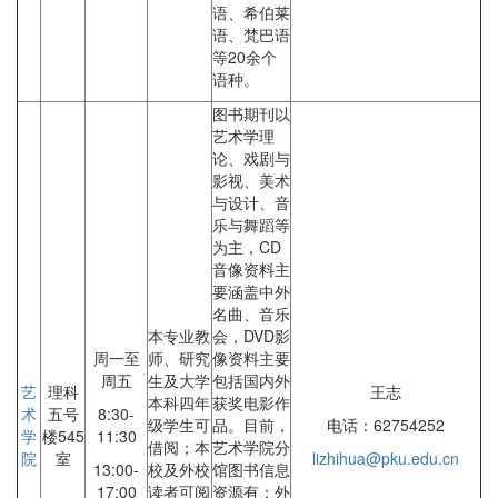
语、希伯莱
语、梵巴语
等20余个
语种。
图书期刊以
艺术学理
论、戏剧与
影视、美术
与设计、音
乐与舞蹈等
为主，CD
音像资料主
要涵盖中外
名曲、音乐
本专业教
会，DVD影
周一至
师、研究
像资料主要
周五
生及大学
包括国内外
艺
理科
王志
本科四年
获奖电影作
术
五号
8:30-
级学生可
品。目前，
电话：62754252
学
楼545
11:30
借阅；本
艺术学院分
院
室
lizhihua@pku.edu.cn
13:00-
校及外校
馆图书信息
17:00
读者可阅
资源有：外