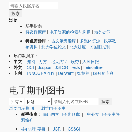
浏览
新手指南：
解锁数据库
|
电子资源的检索与利用
|
校外访问
特色资源库：
古文献资源库
|
多媒体资源
|
数字教
参资料
|
北大学位论文
|
北大讲座
|
民国旧报刊
热门数据库：
中文：
知网
|
万方
|
北大法宝
|
读秀
|
人民日报
外文：
SCI
|
Scopus
|
JSTOR
|
lexis
|
heinonline
专利：
INNOGRAPHY
|
Derwent
|
智慧芽
|
国知局专利
电子期刊/图书
浏览电子期刊
|
浏览电子图书
新手指南
：
遍历西文电子期刊库
|
中外文电子图书资
源简介
核心期刊要目
|
JCR
|
CSSCI