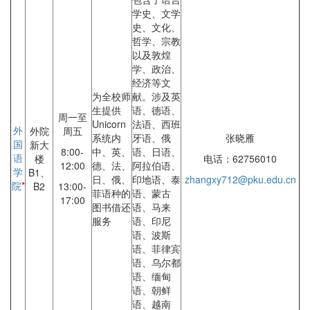
学史、文学
史、文化、
哲学、宗教
以及敦煌
学、政治、
经济等文
为全校师
献。涉及英
生提供
语、德语、
周一至
Unicorn
法语、西班
外
外院
周五
系统内
牙语、俄
张晓雁
国
新大
8:00-
中、英、
语、日语、
语
楼
电话：62756010
12:00
德、法、
阿拉伯语、
学
B1、
日、俄、
印地语、泰
zhangxy712@pku.edu.cn
院
*
B2
13:00-
菲语种的
语、蒙古
17:00
图书借还
语、马来
服务
语、印尼
语、波斯
语、菲律宾
语、乌尔都
语、缅甸
语、朝鲜
语、越南