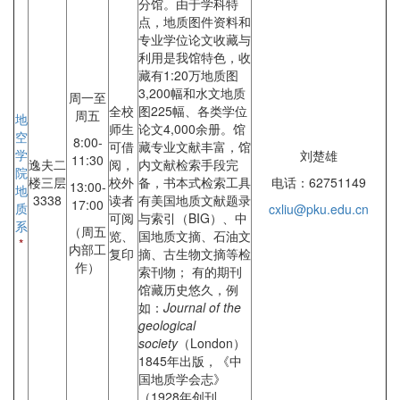
分馆。由于学科特
点，地质图件资料和
专业学位论文收藏与
利用是我馆特色，收
藏有1:20万地质图
3,200幅和水文地质
周一至
全校
图225幅、各类学位
周五
地
师生
论文4,000余册。馆
空
8:00-
可借
藏专业文献丰富，馆
学
刘楚雄
11:30
逸夫二
阅，
内文献检索手段完
院
楼三层
校外
备，书本式检索工具
电话：62751149
13:00-
地
3338
读者
有美国地质文献题录
17:00
质
cxliu@pku.edu.cn
可阅
与索引（BIG）、中
系
（周五
览、
国地质文摘、石油文
*
内部工
复印
摘、古生物文摘等检
作）
索刊物； 有的期刊
馆藏历史悠久，例
如：
Journal of the
geological
society
（London）
1845年出版，《中
国地质学会志》
（1928年创刊，