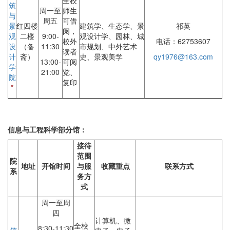
全校
筑
周一至
师生
与
周五
可借
景
红四楼
建筑学、生态学、景
祁英
阅，
观
二楼
9:00-
观设计学、园林、城
校外
电话：62753607
设
（备
11:30
市规划、中外艺术
读者
计
斋）
史、景观美学
qy1976@163.com
13:00-
可阅
学
21:00
览、
院
复印
*
信息与工程科学部分馆：
接待
范围
院
地址
开馆时间
与服
收藏重点
联系方式
系
务方
式
周一至周
四
计算机、微
全校
8:30-11:30