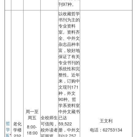
刊97种。
以收藏哲学
书刊为主的
专业资料
室。资料齐
全、中外文
杂志品种丰
富，较好地
保证了有关
专业书刊的
系统性和完
整性。近年
来，订购中
文现刊171
种，外文
90种。哲
学系资料室
周一至
中外文藏书
周五
全校师生
已达
王文利
哲
老化
可借阅，
59,522
8:00-
学
学楼
校外读者
册，中外文
电话：62753134
18:00
系
*
232
可阅览、
刊12,757