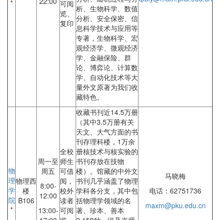
22:00
*
可阅
析、生物科学、数值
览、
分析、安全保密、信
复印
息科学技术与应用等
专著，生物科学、宏
观经济学、微观经济
学、金融保险、群
论、博弈论、计算数
学、自动化技术等大
量外文原著为我们收
藏特色。
收藏书刊近14.5万册
（其中3.5万册有关
天文、大气方面的书
刊存理科楼，1万余
全校
册核技术与核实验的
周一至
师生
书刊存放在技物
物
周五
可借
楼）。馆藏的中外文
马晓梅
理
物理西
阅，
书刊几乎涵盖了物理
8:00-
学
楼
校外
学科各分支，其中包
电话：62751736
12:00
院
B106
读者
括物理学领域的名
maxm@pku.edu.cn
*
13:00-
可阅
著、珍本、善本