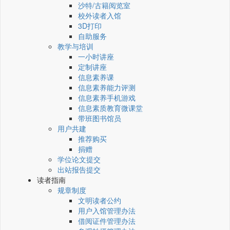
沙特/古籍阅览室
校外读者入馆
3D打印
自助服务
教学与培训
一小时讲座
定制讲座
信息素养课
信息素养能力评测
信息素养手机游戏
信息素质教育微课堂
带班图书馆员
用户共建
推荐购买
捐赠
学位论文提交
出站报告提交
读者指南
规章制度
文明读者公约
用户入馆管理办法
借阅证件管理办法