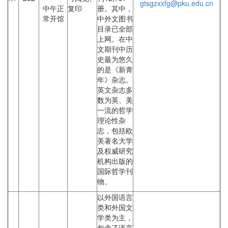
gtsgzxxfg@pku.edu.cn
中午正
复印
册。其中，
常开馆
中外文图书
目录已全部
上网。在中
文期刊中历
史最为悠久
的是《新青
年》杂志。
英文杂志多
数为英、美
一流的哲学
理论性杂
志，包括欧
美著名大学
及权威研究
机构出版的
国际哲学刊
物。
以外国语言
类和外国文
学类为主，
包含了语言