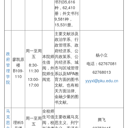
书刊35,616
种，62,410
册；外文书刊
9,581种，
15,531册。
主要文献涉及
政治学系、行
政管理系、政
周一至周
府经济系、公
政
杨小立
五
本院师
共政策系、公
府
廖凯原
生借
共经济系、城
电话：62767081
管
楼
8:30-
阅，外
市与区域管理
理
B109-
11:30
62768013
院师生
系以及MPA教
学
110
13:00-
阅览
育方面的图书
yyyxl@pku.edu.cn
院
17:00
文献。也有相
关方面法律、
金融少量的图
书文献。
马
全校师
克
生可借
主要收藏马克
周一至周
腾飞
思
理科5
阅，校
思主义、列宁
五