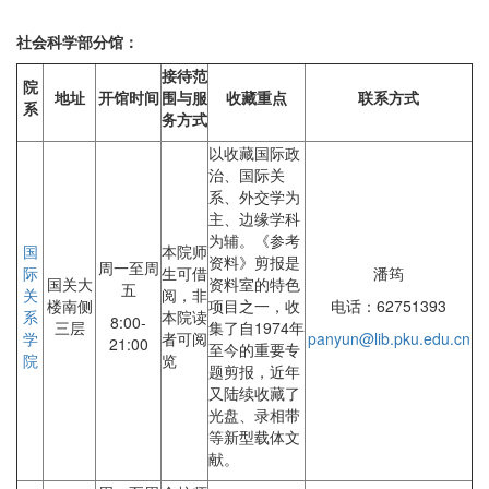
社会科学部分馆：
接待范
院
地址
开馆时间
围与服
收藏重点
联系方式
系
务方式
以收藏国际政
治、国际关
系、外交学为
主、边缘学科
为辅。《参考
国
本院师
资料》剪报是
周一至周
际
生可借
潘筠
国关大
资料室的特色
五
关
阅，非
楼南侧
项目之一，收
电话：62751393
系
本院读
8:00-
三层
集了自1974年
学
者可阅
panyun@lib.pku.edu.cn
21:00
至今的重要专
院
览
题剪报，近年
又陆续收藏了
光盘、录相带
等新型载体文
献。