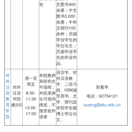
览
文图书400
余册；中文
图书3,000
余册；中外
文期刊100
余种；历届
毕业学生的
学位论文；
历届毕业学
生的毕业作
品。
语言学、对
对
本院教师
周一至
外汉语教
外
和研究生
周五
学、二语习
汉
对外
可借阅，
郭素琴
得、HSK辅
语
汉语
8:30-
外院系师
导用书、文
电话：62754121
教
学院
11:30
生可馆内
学、期刊及
育
楼202
阅览，不
suqing@pku.edu.cn
13:00-
本院学生硕
学
接受校外
17:00
博士学位论
院
读者
文。