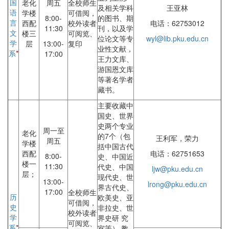
国
老化
周五
全校师生
及相关学科
王亚林
语
学楼
可借阅，
8:00-
的图书、期
言
西配
校外读者
电话：62753012
11:30
刊，以及学
文
楼三
可阅览、
位论文等专
wyl@lib.pku.edu.cn
学
层
13:00-
复印
业性文献，
系
*
17:00
王力文库、
游国恩文库
等著名学者
藏书。
主要收藏中
国史、世界
史两个专业
周一至
老化
的7个（包
王利军，荣力
周五
学楼
括中国古代
西配
电话：62751653
8:00-
史、中国近
楼一
11:30
代史、中国
ljw@pku.edu.cn
层；
现代史、世
13:00-
lrong@pku.edu.cn
界古代史、
17:00
全校师生
历
欧美史、亚
可借阅，
史
非拉史、世
校外读者
学
界史研 究
可阅览、
系
*
室等） 教