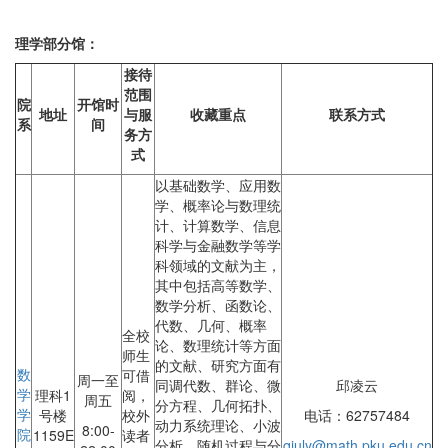
理学部分馆：
接待
范围
院
开馆时
地址
与服
收藏重点
联系方式
系
间
务方
式
以基础数学、应用数
学、概率论与数理统
计、计算数学、信息
科学与金融数学等学
科领域的文献为主，
其中包括高等数学、
数学分析、函数论、
代数、几何、概率
全校
论、数理统计等方面
师生
的文献、研究方面有
数
可借
周一至
同调代数、群论、微
邱凌云
学
理科1
阅，
周五
分方程、几何拓扑、
学
号楼
校外
电话：62757484
动力系统理论、小波
8:00-
院
1159E
读者
分析、随机过程与分
qiuly@math.pku.edu.cn