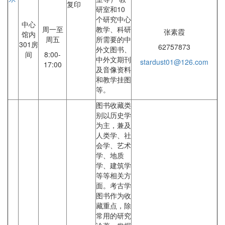
复印
研室和10
个研究中心
中心
周一至
教学、科研
张素霞
馆内
周五
所需要的中
301房
62757873
外文图书、
间
8:00-
中外文期刊
stardust01@126.com
17:00
及音像资料
和教学挂图
等。
图书收藏类
别以历史学
为主，兼及
人类学、社
会学、艺术
学、地质
学、建筑学
等等相关方
面。考古学
图书作为收
藏重点，除
常用的研究