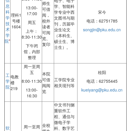
信
电子、电子
师生
息
学、智能科
13:00-
可借
科
学专业中西
宋今
17:00
理科1
阅，
学
文图书与期
号楼
校外
电话：62751785
周五
技
刊，历届毕
1604
读者
术
业生论文
songjin@pku.edu.cn
上午：
可阅
学
（本科生、
8:30-11:30
览、
院
*
硕士生、博
复印
下午闭
士生）。
馆，内部
整理
周一至周
五
桂阳
本院
工
电教
可借
工学院专业
学
8:00-11:30
电话：62755445
楼
阅阅
相关现刊等
院
219
13:00-
kueiyang@pku.edu.cn
览
16:30
中文书刊侧
重软件工
程、通信与
微电子学
全校
周一至周
软
科、数字艺