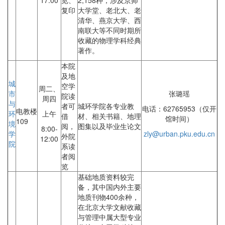
17:00
览、
2,158种，涉及京师
复印
大学堂、老北大、老
清华、燕京大学、西
南联大等不同时期所
收藏的物理学科经典
著作。
本院
及地
城
空学
周二、
市
张璐瑶
院读
周四
与
者可
城环学院各专业教
电话：62765953（仅开
电教楼
环
上午
借
材、相关书籍、地理
馆时间）
109
境
阅，
图集以及毕业生论文
8:00-
学
zly@urban.pku.edu.cn
外院
12:00
院
系读
者阅
览
基础地质资料较完
备，其中国内外主要
地质刊物400余种，
在北京大学文献收藏
与管理中属大型专业