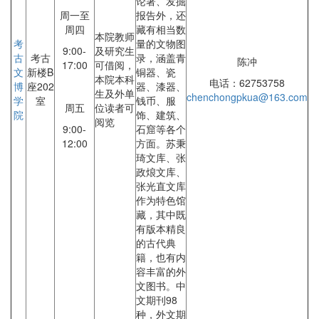
论著、发掘
周一至
报告外，还
周四
藏有相当数
本院教师
考
量的文物图
9:00-
及研究生
古
考古
录，涵盖青
陈冲
17:00
可借阅，
文
新楼B
铜器、瓷
本院本科
电话：62753758
博
座202
器、漆器、
生及外单
chenchongpkua@163.com
学
室
钱币、服
周五
位读者可
院
饰、建筑、
阅览
9:00-
石窟等各个
12:00
方面。苏秉
琦文库、张
政烺文库、
张光直文库
作为特色馆
藏，其中既
有版本精良
的古代典
籍，也有内
容丰富的外
文图书。中
文期刊98
种，外文期