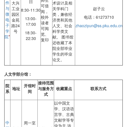
师生
日
件
大兴
术设计及相
可借
与
工业
关学科门
赵子云
8:30-11:30
阅，
微
园区
类，兼收经
校外
电话：61273710
13:00-
电
金苑
济类和其他
读者
17:00
子
路24
人文、社会
zhaoziyun@ss.pku.edu.cn
可阅
学
号
科学类文
18:30-
览、
院
*
献。 图书馆
22:30
复印
还收藏了本
院全部毕业
学生的毕业
论文。
人文学部分馆：
接待范围
院
开馆时
地址
与服务方
收藏重点
联系方式
系
间
式
以中国文
学、汉语语
言学、古典
文献学等专
中
周一至
业为主,涉