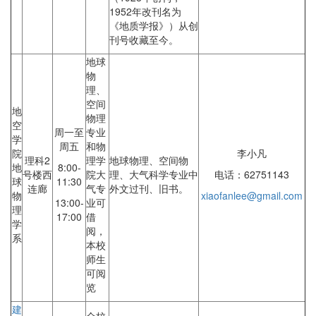
1952年改刊名为
《地质学报》）从创
刊号收藏至今。
地球
物
理、
空间
地
物理
空
周一至
专业
学
周五
和物
院
李小凡
理科2
理学
地球物理、空间物
地
8:00-
号楼西
院大
理、大气科学专业中
电话：62751143
球
11:30
连廊
气专
外文过刊、旧书。
物
xiaofanlee@gmail.com
13:00-
业可
理
17:00
借
学
阅，
系
本校
师生
可阅
览
建