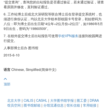
“提交查询”，查询您的出站报告是否通过验证，若未通过验证，请查
看原因并修改，直到验证通过。
6. 工作站博士后或北大深研院等联合博士后在登录提交系统时，也
须进行身份认证，均以北京大学校本部校园卡号登录，初始密码为
八位：即为博士后出生日期“4位年+2位月份+2位日”，如1986年5月
9日出生，密码为“19860509”。
7. 在校外提交博士后出站报告可使用
学校VPN服务
连接到校园网进
行提交。
人事部博士后办 图书馆
2015-6-10
语言
Chinese, Simplified(简体中文)
顶部
北京大学
|
CALIS
|
CASHL
|
大学图书馆学报
|
图工委
|
DRAA
馆员空间
|
图书馆邮箱
|
分馆流通信息
|
馆长信箱
|
常用链接
|