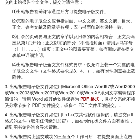
交的出站报告全文文件，提交时请注意：
⑴出站报告答辩评审通过后方可提交电子版文件。
⑵完整的电子版全文应包括封面、中文文摘、英文文摘、目录、
正文、参考文献及附录等各项，应与书面印刷本保持一致。
⑶目录的页码要与正文的章节以及附录的内容相符合，正文页码
应从第1页开始；正文以前的部分（不包括封面）请用罗马字母
（I，II，……）编页；正文中的图表要完整，如有漏缺请在提交
表单中详细注明。
⑷出站报告电子版全文文件格式要求：仅允许上载一个完整的电
子版全文文件（文件格式要求见3、4、），如有附件则需要上载
附件。
3. 出站报告电子版文件如使用Microsoft Office Word97或Word2000
或Word2003或Word2007或Word2010或WordXP系列文字编辑程序
编辑的，请用 Word 或其他软件保存为
PDF 格式
，且提交系统不接
受分章节多个 PDF 文件提交，或多个 PDF 文件压缩提交。。
4. 出站报告电子版文件如使用LaTex或其他软件编辑的，请提交pdf
格式的文件（取消任何级别加密），如在制作pdf文件方面有困难，
请到图书馆咨询台寻求帮助。
5. 出站报告网上提交成功的三至五个工作日后，在提交页面上点击