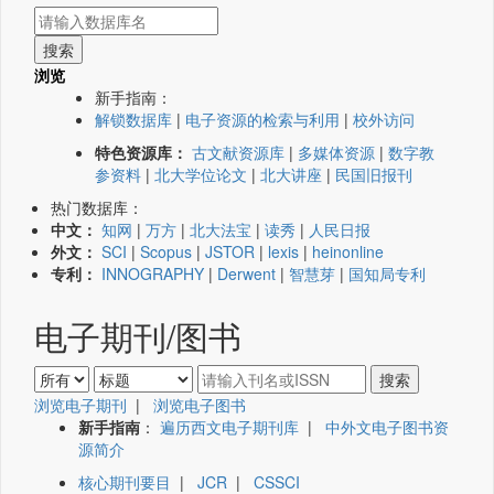
浏览
新手指南：
解锁数据库
|
电子资源的检索与利用
|
校外访问
特色资源库：
古文献资源库
|
多媒体资源
|
数字教
参资料
|
北大学位论文
|
北大讲座
|
民国旧报刊
热门数据库：
中文：
知网
|
万方
|
北大法宝
|
读秀
|
人民日报
外文：
SCI
|
Scopus
|
JSTOR
|
lexis
|
heinonline
专利：
INNOGRAPHY
|
Derwent
|
智慧芽
|
国知局专利
电子期刊/图书
浏览电子期刊
|
浏览电子图书
新手指南
：
遍历西文电子期刊库
|
中外文电子图书资
源简介
核心期刊要目
|
JCR
|
CSSCI