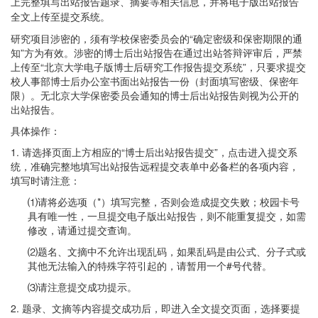
上完整填写出站报告题录、摘要等相关信息，并将电子版出站报告
全文上传至提交系统。
研究项目涉密的，须有学校保密委员会的“确定密级和保密期限的通
知”方为有效。涉密的博士后出站报告在通过出站答辩评审后，严禁
上传至“北京大学电子版博士后研究工作报告提交系统”，只要求提交
校人事部博士后办公室书面出站报告一份（封面填写密级、保密年
限）。无北京大学保密委员会通知的博士后出站报告则视为公开的
出站报告。
具体操作：
1. 请选择页面上方相应的“博士后出站报告提交”，点击进入提交系
统，准确完整地填写出站报告远程提交表单中必备栏的各项内容，
填写时请注意：
⑴请将必选项（*）填写完整，否则会造成提交失败；校园卡号
具有唯一性，一旦提交电子版出站报告，则不能重复提交，如需
修改，请通过提交查询。
⑵题名、文摘中不允许出现乱码，如果乱码是由公式、分子式或
其他无法输入的特殊字符引起的，请暂用一个#号代替。
⑶请注意提交成功提示。
2. 题录、文摘等内容提交成功后，即进入全文提交页面，选择要提