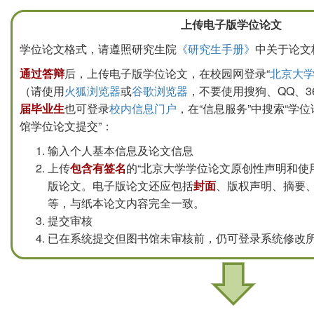
上传电子版学位论文
学位论文格式，请遵照研究生院
《研究生手册》
中关于论文
通过答辩
后，上传电子版学位论文，在校园网登录“
北京大
（请使用
火狐浏览器
或
谷歌浏览器
，不要使用搜狗、QQ、3
届毕业生
也可登录
校内信息门户
，在“信息服务”中搜索“学位
馆学位论文提交”：
输入个人基本信息及论文信息
上传
包含有签名
的“北京大学学位论文原创性声明和使
版论文。电子版论文还应包括
封面
、版权声明、摘要
等，与纸本论文内容完全一致。
提交审核
已在系统提交但图书馆未审核前，仍可登录系统修改