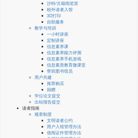
沙特/古籍阅览室
校外读者入馆
3D打印
自助服务
教学与培训
一小时讲座
定制讲座
信息素养课
信息素养能力评测
信息素养手机游戏
信息素质教育微课堂
带班图书馆员
用户共建
推荐购买
捐赠
学位论文提交
出站报告提交
读者指南
规章制度
文明读者公约
用户入馆管理办法
借阅证件管理办法