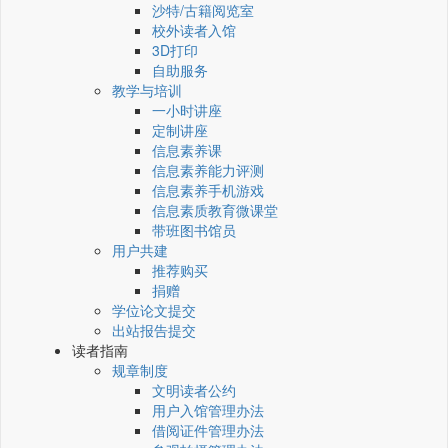
沙特/古籍阅览室
校外读者入馆
3D打印
自助服务
教学与培训
一小时讲座
定制讲座
信息素养课
信息素养能力评测
信息素养手机游戏
信息素质教育微课堂
带班图书馆员
用户共建
推荐购买
捐赠
学位论文提交
出站报告提交
读者指南
规章制度
文明读者公约
用户入馆管理办法
借阅证件管理办法