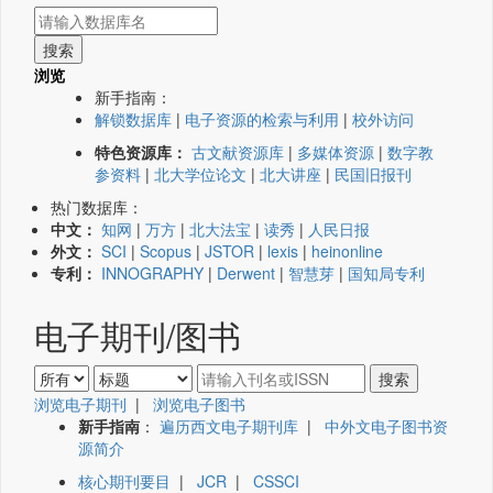
浏览
新手指南：
解锁数据库
|
电子资源的检索与利用
|
校外访问
特色资源库：
古文献资源库
|
多媒体资源
|
数字教
参资料
|
北大学位论文
|
北大讲座
|
民国旧报刊
热门数据库：
中文：
知网
|
万方
|
北大法宝
|
读秀
|
人民日报
外文：
SCI
|
Scopus
|
JSTOR
|
lexis
|
heinonline
专利：
INNOGRAPHY
|
Derwent
|
智慧芽
|
国知局专利
电子期刊/图书
浏览电子期刊
|
浏览电子图书
新手指南
：
遍历西文电子期刊库
|
中外文电子图书资
源简介
核心期刊要目
|
JCR
|
CSSCI