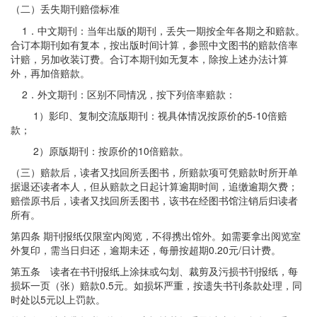
（二）丢失期刊赔偿标准
1．中文期刊：当年出版的期刊，丢失一期按全年各期之和赔款。
合订本期刊如有复本，按出版时间计算，参照中文图书的赔款倍率
计赔，另加收装订费。合订本期刊如无复本，除按上述办法计算
外，再加倍赔款。
2．外文期刊：区别不同情况，按下列倍率赔款：
1）影印、复制交流版期刊：视具体情况按原价的5-10倍赔
款；
2）原版期刊：按原价的10倍赔款。
（三）赔款后，读者又找回所丢图书，所赔款项可凭赔款时所开单
据退还读者本人，但从赔款之日起计算逾期时间，追缴逾期欠费；
赔偿原书后，读者又找回所丢图书，该书在经图书馆注销后归读者
所有。
第四条 期刊报纸仅限室内阅览，不得携出馆外。如需要拿出阅览室
外复印，需当日归还，逾期未还，每册按超期0.20元/日计费。
第五条 读者在书刊报纸上涂抹或勾划、裁剪及污损书刊报纸，每
损坏一页（张）赔款0.5元。如损坏严重，按遗失书刊条款处理，同
时处以5元以上罚款。