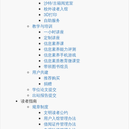
沙特/古籍阅览室
校外读者入馆
3D打印
自助服务
教学与培训
一小时讲座
定制讲座
信息素养课
信息素养能力评测
信息素养手机游戏
信息素质教育微课堂
带班图书馆员
用户共建
推荐购买
捐赠
学位论文提交
出站报告提交
读者指南
规章制度
文明读者公约
用户入馆管理办法
借阅证件管理办法