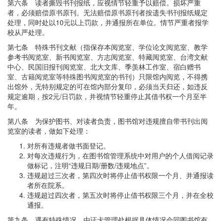
第六条 读者撕毁书刊报纸，应视情节轻重予以赔偿。损坏严重
者，必须赔偿原书原刊。无法赔偿原书原刊者按遗失书刊报纸规定
处理，同时处以10元以上罚款，并通报所在单位。情节严重者报学
校从严处理。
第七条 特殊书刊文献（指保存本阅览室、学位论文阅览室、教学
参考书阅览室、新书阅览室、方志阅览室、特藏阅览室、台湾文献
中心、民国旧报刊阅览室、北大文库、季羡林工作室、宿白赠书
室、古籍阅览室等特殊图书阅览室的书刊）只限馆内阅览，不得携
出馆外，无特别规定的可在馆内部分复印，必须当天归还，如违反
规定逾期，按2元/日罚款，并视情节轻重停止其借书权一个月至半
年。
第八条 为保护图书、对读者负责，图书馆对违规擅自带书刊出阅
览室的读者，做如下处理：
对所有违规者做书面登记。
对每次违规行为，在图书馆管理系统中对用户的个人借阅记录
做标记，注明“违规日期/册数/违规地点”。
违规超过三次者，第四次时将停止借书权限一个月、并通报读
者所在院系。
违规超过四次者，第五次时将停止借书权限三个月，并在全校
通报。
第九条 遇有特殊情况，由证卡管理处根据具体情况会同图书馆有