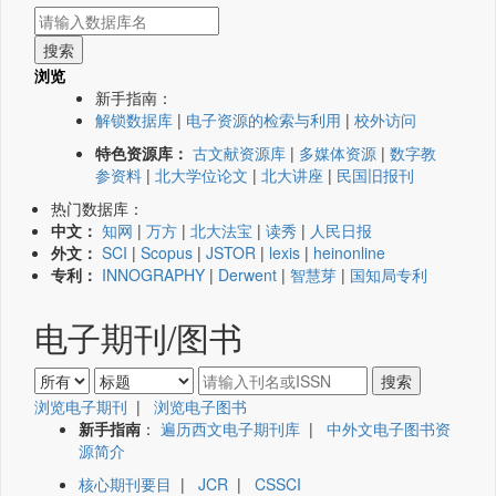
浏览
新手指南：
解锁数据库
|
电子资源的检索与利用
|
校外访问
特色资源库：
古文献资源库
|
多媒体资源
|
数字教
参资料
|
北大学位论文
|
北大讲座
|
民国旧报刊
热门数据库：
中文：
知网
|
万方
|
北大法宝
|
读秀
|
人民日报
外文：
SCI
|
Scopus
|
JSTOR
|
lexis
|
heinonline
专利：
INNOGRAPHY
|
Derwent
|
智慧芽
|
国知局专利
电子期刊/图书
浏览电子期刊
|
浏览电子图书
新手指南
：
遍历西文电子期刊库
|
中外文电子图书资
源简介
核心期刊要目
|
JCR
|
CSSCI