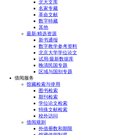
北大文库
名家专藏
革命文献
数字特藏
其他
最新/精选资源
新书通报
数字教学参考资料
北京大学学位论文
试用/最新数据库
晚清民国专题
区域与国别专题
借阅服务
馆藏检索与使用
图书检索
期刊检索
学位论文检索
特殊文献检索
校外访问
借阅规则
外借册数和期限
馆藏借阅制度