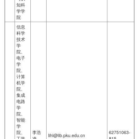
知科
学学
院
信息
科学
技术
学
院、
电子
学
院、
计算
机学
院、
集成
电路
学
院、
智能
学
院、
李浩
62751063-
lihl@lib.pku.edu.cn
工学
凌
815