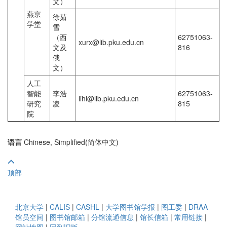
文）
燕京
徐茹
学堂
雪
（西
62751063-
xurx@lib.pku.edu.cn
文及
816
俄
文）
人工
智能
李浩
62751063-
lihl@lib.pku.edu.cn
研究
凌
815
院
语言
Chinese, Simplified(简体中文)
顶部
北京大学
|
CALIS
|
CASHL
|
大学图书馆学报
|
图工委
|
DRAA
馆员空间
|
图书馆邮箱
|
分馆流通信息
|
馆长信箱
|
常用链接
|