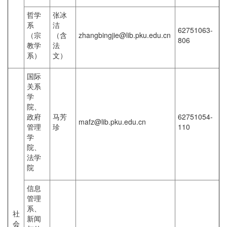
哲学
张冰
系
洁
62751063-
（宗
（含
zhangbingjie@lib.pku.edu.cn
806
教学
法
系）
文）
国际
关系
学
院、
政府
马芳
62751054-
mafz@lib.pku.edu.cn
管理
珍
110
学
院、
法学
院
信息
管理
系、
社
新闻
会