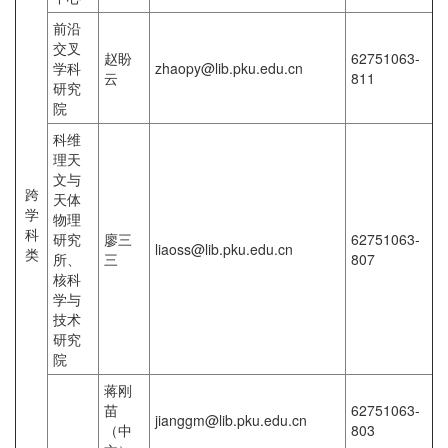
前沿
交叉
赵盼
62751063-
学科
zhaopy@lib.pku.edu.cn
云
811
研究
院
科维
理天
文与
跨
天体
学
物理
科
研究
廖三
62751063-
liaoss@lib.pku.edu.cn
类
所、
三
807
核科
学与
技术
研究
院
蒋刚
苗
62751063-
jianggm@lib.pku.edu.cn
（中
803