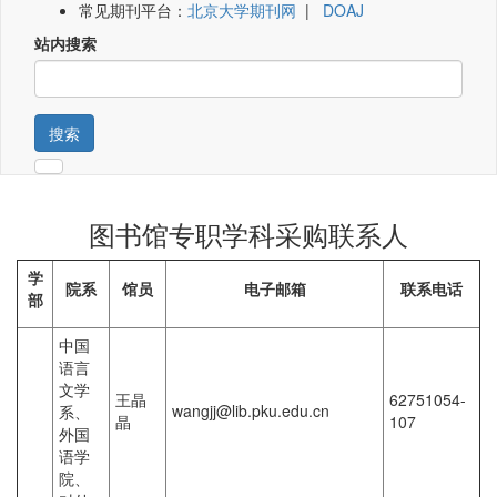
常见期刊平台：
北京大学期刊网
|
DOAJ
站内搜索
搜索
图书馆专职学科采购联系人
学
院系
馆员
电子邮箱
联系电话
部
中国
语言
文学
王晶
62751054-
wangjj@lib.pku.edu.cn
系、
晶
107
外国
语学
院、