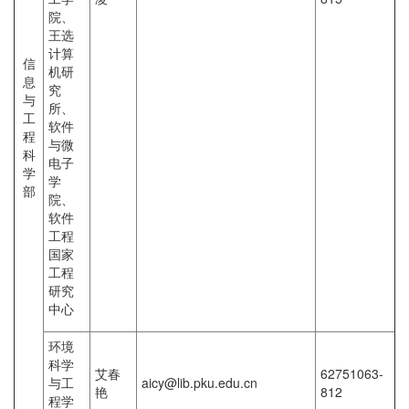
院、
王选
计算
信
机研
息
究
与
所、
工
软件
程
与微
科
电子
学
学
部
院、
软件
工程
国家
工程
研究
中心
环境
科学
艾春
62751063-
与工
aicy@lib.pku.edu.cn
艳
812
程学