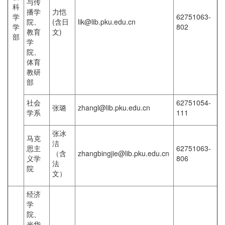
与传
科
播学
力恺
学
62751063-
院、
(含日
lik@lib.pku.edu.cn
学
802
教育
文)
部
学
院、
体育
教研
部
社会
62751054-
张璐
zhangl@lib.pku.edu.cn
学系
111
张冰
马克
洁
思主
62751063-
（含
zhangbingjie@lib.pku.edu.cn
义学
806
法
院
文）
经济
学
院、
光华