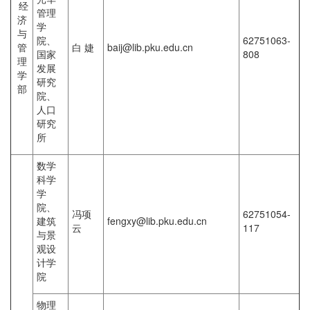
经
管理
济
学
与
院、
62751063-
管
白 婕
baij@lib.pku.edu.cn
国家
808
理
发展
学
研究
部
院、
人口
研究
所
数学
科学
学
院、
冯项
62751054-
建筑
fengxy@lib.pku.edu.cn
云
117
与景
观设
计学
院
物理