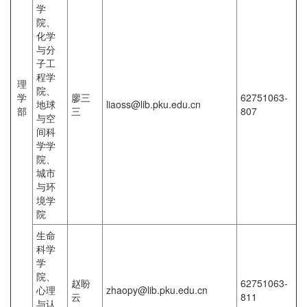
学
院、
化学
与分
子工
程学
理
院、
学
廖三
62751063-
地球
liaoss@lib.pku.edu.cn
部
三
807
与空
间科
学学
院、
城市
与环
境学
院
生命
科学
学
院、
赵盼
62751063-
心理
zhaopy@lib.pku.edu.cn
云
811
与认