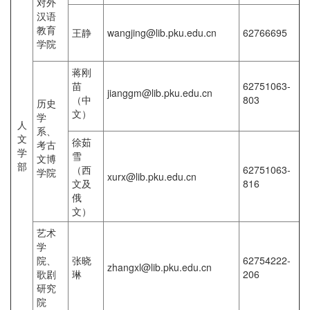
对外
汉语
教育
王静
wangjing@lib.pku.edu.cn
62766695
学院
蒋刚
苗
62751063-
jianggm@lib.pku.edu.cn
（中
803
历史
文）
学
人
系、
文
徐茹
考古
学
雪
文博
部
（西
62751063-
学院
xurx@lib.pku.edu.cn
文及
816
俄
文）
艺术
学
院、
张晓
62754222-
zhangxl@lib.pku.edu.cn
歌剧
琳
206
研究
院