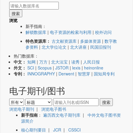
浏览
新手指南：
解锁数据库
|
电子资源的检索与利用
|
校外访问
特色资源库：
古文献资源库
|
多媒体资源
|
数字教
参资料
|
北大学位论文
|
北大讲座
|
民国旧报刊
热门数据库：
中文：
知网
|
万方
|
北大法宝
|
读秀
|
人民日报
外文：
SCI
|
Scopus
|
JSTOR
|
lexis
|
heinonline
专利：
INNOGRAPHY
|
Derwent
|
智慧芽
|
国知局专利
电子期刊/图书
浏览电子期刊
|
浏览电子图书
新手指南
：
遍历西文电子期刊库
|
中外文电子图书资
源简介
核心期刊要目
|
JCR
|
CSSCI