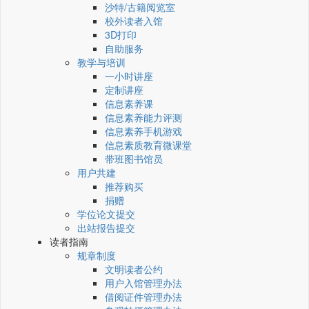
沙特/古籍阅览室
校外读者入馆
3D打印
自助服务
教学与培训
一小时讲座
定制讲座
信息素养课
信息素养能力评测
信息素养手机游戏
信息素质教育微课堂
带班图书馆员
用户共建
推荐购买
捐赠
学位论文提交
出站报告提交
读者指南
规章制度
文明读者公约
用户入馆管理办法
借阅证件管理办法