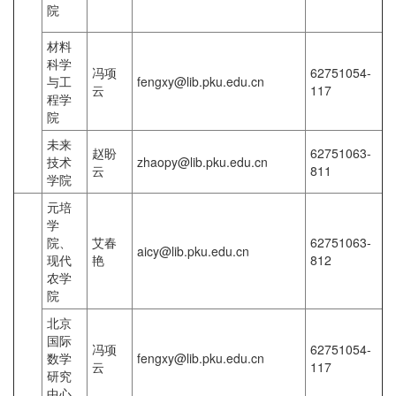
院
材料
科学
冯项
62751054-
与工
fengxy@lib.pku.edu.cn
云
117
程学
院
未来
赵盼
62751063-
技术
zhaopy@lib.pku.edu.cn
云
811
学院
元培
学
院、
艾春
62751063-
aicy@lib.pku.edu.cn
现代
艳
812
农学
院
北京
国际
冯项
62751054-
数学
fengxy@lib.pku.edu.cn
云
117
研究
中心