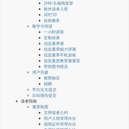
沙特/古籍阅览室
校外读者入馆
3D打印
自助服务
教学与培训
一小时讲座
定制讲座
信息素养课
信息素养能力评测
信息素养手机游戏
信息素质教育微课堂
带班图书馆员
用户共建
推荐购买
捐赠
学位论文提交
出站报告提交
读者指南
规章制度
文明读者公约
用户入馆管理办法
借阅证件管理办法