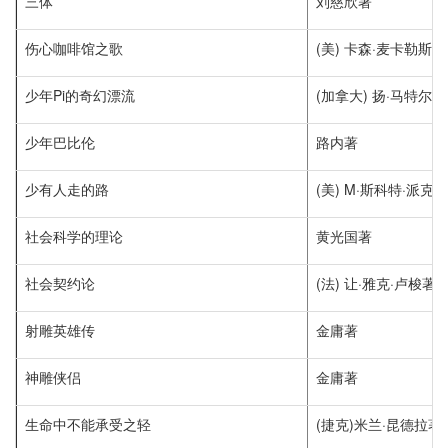
三体
刘慈欣著
伤心咖啡馆之歌
(美) 卡森·麦卡勒斯著
少年Pi的奇幻漂流
(加拿大) 扬·马特尔著
少年巴比伦
路内著
少有人走的路
(美) M·斯科特·派克
社会科学的理论
黄光国著
社会契约论
(法) 让·雅克·卢梭著
射雕英雄传
金庸著
神雕侠侣
金庸著
生命中不能承受之轻
(捷克)米兰·昆德拉著