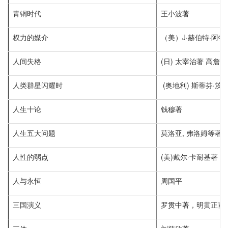
青铜时代
王小波著
权力的媒介
（美）J·赫伯特·阿特
人间失格
(日) 太宰治著 高詹灿
人类群星闪耀时
(奥地利) 斯蒂芬·茨
人生十论
钱穆著
人生五大问题
莫洛亚, 弗洛姆等著
人性的弱点
(美)戴尔·卡耐基著 
人与永恒
周国平
三国演义
罗贯中著，明黄正甫