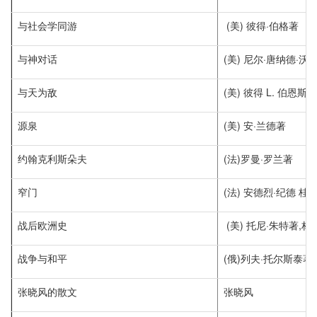
与社会学同游
(美) 彼得·伯格著
与神对话
(美) 尼尔·唐纳德·
与天为敌
(美) 彼得 L. 伯恩斯
源泉
(美) 安·兰德著
约翰克利斯朵夫
(法)罗曼·罗兰著
窄门
(法) 安德烈·纪德 桂
战后欧洲史
(美) 托尼·朱特著,林
战争与和平
(俄)列夫·托尔斯泰著
张晓风的散文
张晓风