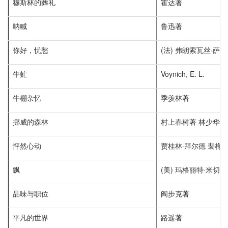
穆斯林的葬礼
霍达著
呐喊
鲁迅著
你好，忧愁
(法) 弗朗索瓦丝·萨
牛虻
Voynich, E. L.
牛棚杂忆
季羡林著
挪威的森林
村上春树著 林少华译
怦然心动
贾桂林·拜尔德 裴梅
飘
(美) 玛格丽特·米切
品味与职位
阎步克著
平凡的世界
路遥著