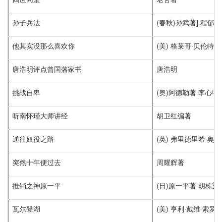
孙子兵法
(春秋)孙武著] 程郁
他其实没那么喜欢你
(美) 格莱哥·贝伦特,
唐浩明评点曾国藩家书
唐浩明
挑战自卑
(奥)阿德勒著 李心明
听南怀瑾大师讲经
胡卫红编著
通往奴役之路
(英) 弗里德里希·奥
突然十年便过去
周耀辉著
推销之神原一平
(日)原一平著 胡栋梁
瓦尔登湖
(美) 亨利·戴维·索罗