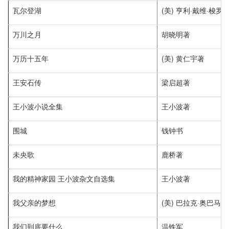
瓦尔登湖
(美) 亨利·戴维·梭罗
万川之月
胡晓明著
万历十五年
(美) 黄仁宇著
王安石传
梁启超著
王小波小说全集
王小波著
围城
钱钟书
未央歌
鹿桥著
我的精神家园 王小波杂文自选集
王小波著
我父亲的梦想
(美) 巴拉克·奥巴马著
我们到底要什么
温铁军