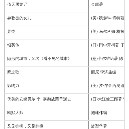
倚天屠龙记
金庸著
异教徒的女儿
(美) 凯瑟琳·肯特著 
异类
(美) 马尔科姆·格拉
银英传
(日) 田中芳树著 (日
隐形的城市，又名《看不见的城市》
(意)卡尔维诺著 陈 
鹰之歌
丽尼 李济生编
影响力
(美) 罗伯特·西奥迪
优美的安娜贝尔.李 寒彻战栗早逝去
(日)大江健三郎著 许
幽默大师
施建伟编
又见棕榈，又见棕榈
於梨华著