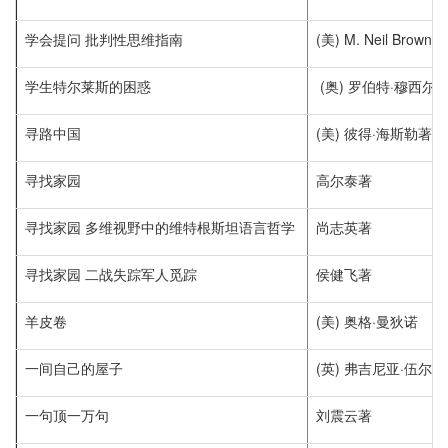
学会提问 批判性思维指南
(美) M. Neil Brow
学生特尔莱斯的困惑
(奥) 罗伯特·穆西尔
寻路中国
(美) 彼得·海斯勒著
寻找家园
高尔泰著
寻找家园 多维视野中的维特根斯坦语言哲学
尚志英著
寻找家园 二战失踪军人觅踪
侯健飞著
羊皮卷
(美) 奥格·曼狄诺
一间自己的屋子
(英) 弗吉尼亚·伍尔
一句顶一万句
刘震云著