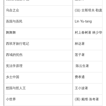
乌合之众
(法) 古斯塔夫·勒庞
吾国与吾民
Lin Yu-tang
舞舞舞
村上春树著 林少华译
西班牙旅行笔记
林达著
西域的忧伤
莲子著
宪法学原理
陈云生著
乡土中国
费孝通
想国与哲人王
王小波著
小世界
(英) 戴维·洛奇著