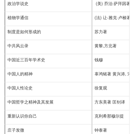
政治学说史
(美) 乔治·萨拜因著
植物学通信
(法) 让-雅克·卢梭著
制度是如何形成的
苏力著
中共风云录
黄黎,方北著
中国近三百年学术史
钱穆
中国人的精神
辜鸿铭著 黄兴涛, 宋
中国人性论史
徐复观
中国哲学之精神及其发展
方东美著 匡钊译
重新认识你自己
克利希那穆尔提
庄子发微
钟泰著