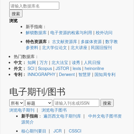
浏览
新手指南：
解锁数据库
|
电子资源的检索与利用
|
校外访问
特色资源库：
古文献资源库
|
多媒体资源
|
数字教
参资料
|
北大学位论文
|
北大讲座
|
民国旧报刊
热门数据库：
中文：
知网
|
万方
|
北大法宝
|
读秀
|
人民日报
外文：
SCI
|
Scopus
|
JSTOR
|
lexis
|
heinonline
专利：
INNOGRAPHY
|
Derwent
|
智慧芽
|
国知局专利
电子期刊/图书
浏览电子期刊
|
浏览电子图书
新手指南
：
遍历西文电子期刊库
|
中外文电子图书资
源简介
核心期刊要目
|
JCR
|
CSSCI