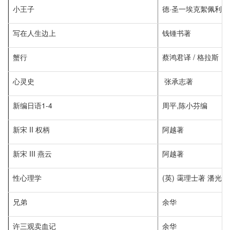
小王子
德·圣一埃克絮佩利著
写在人生边上
钱锺书著
蟹行
蔡鸿君译 / 格拉斯
心灵史
张承志著
新编日语1-4
周平,陈小芬编
新宋 II 权柄
阿越著
新宋 III 燕云
阿越著
性心理学
(英) 霭理士著 潘光
兄弟
余华
许三观卖血记
余华