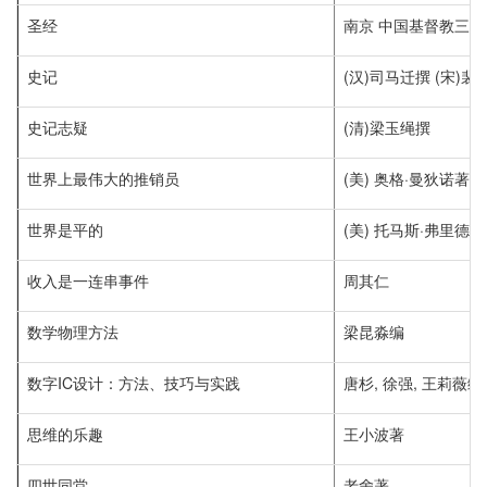
圣经
南京 中国基督教三自
史记
(汉)司马迁撰 (宋)裴
史记志疑
(清)梁玉绳撰
世界上最伟大的推销员
(美) 奥格·曼狄诺著
世界是平的
(美) 托马斯·弗里德曼
收入是一连串事件
周其仁
数学物理方法
梁昆淼编
数字IC设计：方法、技巧与实践
唐杉, 徐强, 王莉薇编
思维的乐趣
王小波著
四世同堂
老舍著