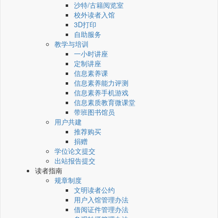
沙特/古籍阅览室
校外读者入馆
3D打印
自助服务
教学与培训
一小时讲座
定制讲座
信息素养课
信息素养能力评测
信息素养手机游戏
信息素质教育微课堂
带班图书馆员
用户共建
推荐购买
捐赠
学位论文提交
出站报告提交
读者指南
规章制度
文明读者公约
用户入馆管理办法
借阅证件管理办法