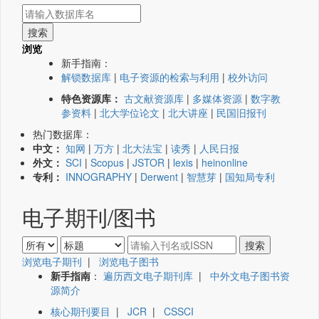
浏览
新手指南：
解锁数据库
|
电子资源的检索与利用
|
校外访问
特色资源库：
古文献资源库
|
多媒体资源
|
数字教
参资料
|
北大学位论文
|
北大讲座
|
民国旧报刊
热门数据库：
中文：
知网
|
万方
|
北大法宝
|
读秀
|
人民日报
外文：
SCI
|
Scopus
|
JSTOR
|
lexis
|
heinonline
专利：
INNOGRAPHY
|
Derwent
|
智慧芽
|
国知局专利
电子期刊/图书
浏览电子期刊
|
浏览电子图书
新手指南
：
遍历西文电子期刊库
|
中外文电子图书资
源简介
核心期刊要目
|
JCR
|
CSSCI