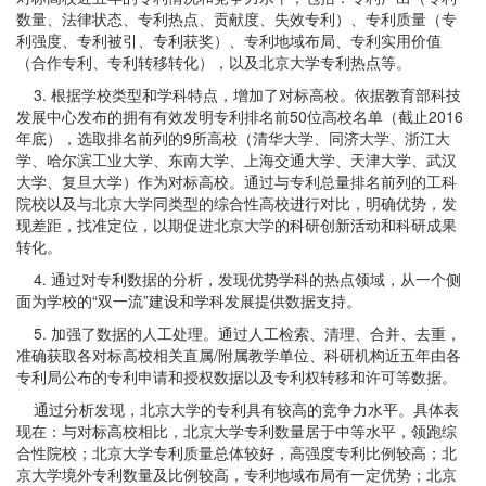
数量、法律状态、专利热点、贡献度、失效专利）、专利质量（专
利强度、专利被引、专利获奖）、专利地域布局、专利实用价值
（合作专利、专利转移转化），以及北京大学专利热点等。
3. 根据学校类型和学科特点，增加了对标高校。依据教育部科技
发展中心发布的拥有有效发明专利排名前50位高校名单（截止2016
年底），选取排名前列的9所高校（清华大学、同济大学、浙江大
学、哈尔滨工业大学、东南大学、上海交通大学、天津大学、武汉
大学、复旦大学）作为对标高校。通过与专利总量排名前列的工科
院校以及与北京大学同类型的综合性高校进行对比，明确优势，发
现差距，找准定位，以期促进北京大学的科研创新活动和科研成果
转化。
4. 通过对专利数据的分析，发现优势学科的热点领域，从一个侧
面为学校的“双一流”建设和学科发展提供数据支持。
5. 加强了数据的人工处理。通过人工检索、清理、合并、去重，
准确获取各对标高校相关直属/附属教学单位、科研机构近五年由各
专利局公布的专利申请和授权数据以及专利权转移和许可等数据。
通过分析发现，北京大学的专利具有较高的竞争力水平。具体表
现在：与对标高校相比，北京大学专利数量居于中等水平，领跑综
合性院校；北京大学专利质量总体较好，高强度专利比例较高；北
京大学境外专利数量及比例较高，专利地域布局有一定优势；北京