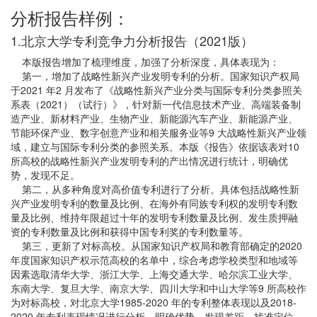
分析报告样例：
1.北京大学专利竞争力分析报告（2021版）
本版报告增加了梳理维度，加强了分析深度，具体表现为：
第一，增加了战略性新兴产业发明专利的分析。国家知识产权局
于2021 年2 月发布了《战略性新兴产业分类与国际专利分类参照关
系表（2021）（试行）》，针对新一代信息技术产业、高端装备制
造产业、新材料产业、生物产业、新能源汽车产业、新能源产业、
节能环保产业、数字创意产业和相关服务业等9 大战略性新兴产业领
域，建立与国际专利分类的参照关系。本版《报告》依据该表对10
所高校的战略性新兴产业发明专利的产出情况进行统计，明确优
势，发现不足。
第二，从多种角度对高价值专利进行了分析。具体包括战略性新
兴产业发明专利的数量及比例、在海外有同族专利权的发明专利数
量及比例、维持年限超过十年的发明专利数量及比例、发生质押融
资的专利数量及比例和获得中国专利奖的专利数量等。
第三，更新了对标高校。从国家知识产权局和教育部确定的2020
年度国家知识产权示范高校的名单中，综合考虑学校类型和地域等
因素选取清华大学、浙江大学、上海交通大学、哈尔滨工业大学、
东南大学、复旦大学、南京大学、四川大学和中山大学等9 所高校作
为对标高校，对北京大学1985-2020 年的专利整体表现以及2018-
2020 年专利表现情况进行分析，明确优势，发现差距，找准定位，