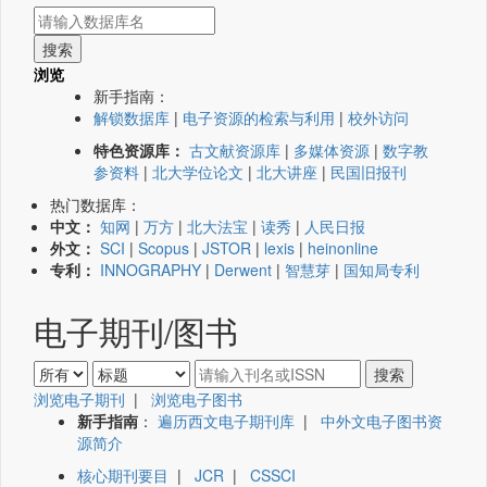
浏览
新手指南：
解锁数据库
|
电子资源的检索与利用
|
校外访问
特色资源库：
古文献资源库
|
多媒体资源
|
数字教
参资料
|
北大学位论文
|
北大讲座
|
民国旧报刊
热门数据库：
中文：
知网
|
万方
|
北大法宝
|
读秀
|
人民日报
外文：
SCI
|
Scopus
|
JSTOR
|
lexis
|
heinonline
专利：
INNOGRAPHY
|
Derwent
|
智慧芽
|
国知局专利
电子期刊/图书
浏览电子期刊
|
浏览电子图书
新手指南
：
遍历西文电子期刊库
|
中外文电子图书资
源简介
核心期刊要目
|
JCR
|
CSSCI