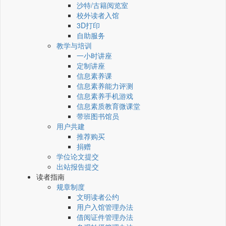
沙特/古籍阅览室
校外读者入馆
3D打印
自助服务
教学与培训
一小时讲座
定制讲座
信息素养课
信息素养能力评测
信息素养手机游戏
信息素质教育微课堂
带班图书馆员
用户共建
推荐购买
捐赠
学位论文提交
出站报告提交
读者指南
规章制度
文明读者公约
用户入馆管理办法
借阅证件管理办法