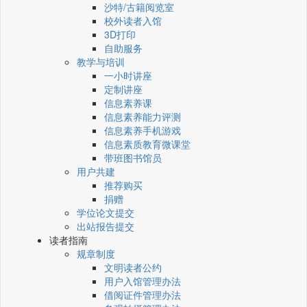
沙特/古籍阅览室
校外读者入馆
3D打印
自助服务
教学与培训
一小时讲座
定制讲座
信息素养课
信息素养能力评测
信息素养手机游戏
信息素质教育微课堂
带班图书馆员
用户共建
推荐购买
捐赠
学位论文提交
出站报告提交
读者指南
规章制度
文明读者公约
用户入馆管理办法
借阅证件管理办法