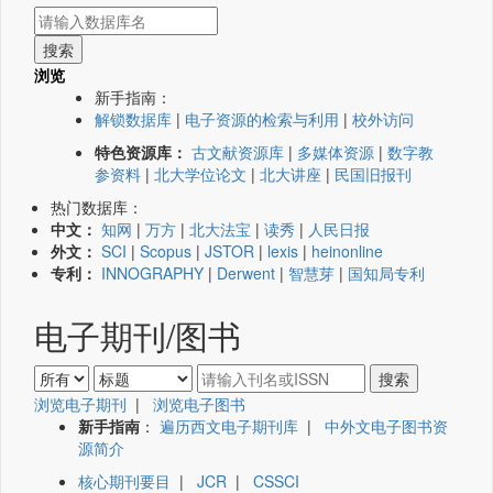
浏览
新手指南：
解锁数据库
|
电子资源的检索与利用
|
校外访问
特色资源库：
古文献资源库
|
多媒体资源
|
数字教
参资料
|
北大学位论文
|
北大讲座
|
民国旧报刊
热门数据库：
中文：
知网
|
万方
|
北大法宝
|
读秀
|
人民日报
外文：
SCI
|
Scopus
|
JSTOR
|
lexis
|
heinonline
专利：
INNOGRAPHY
|
Derwent
|
智慧芽
|
国知局专利
电子期刊/图书
浏览电子期刊
|
浏览电子图书
新手指南
：
遍历西文电子期刊库
|
中外文电子图书资
源简介
核心期刊要目
|
JCR
|
CSSCI