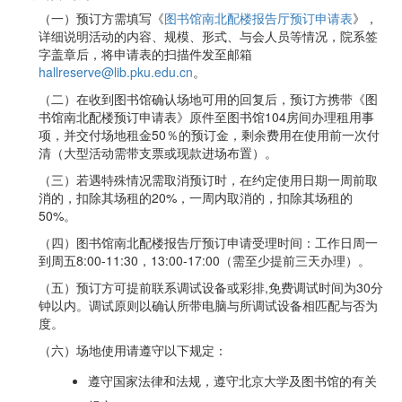
（一）预订方需填写《
图书馆南北配楼报告厅预订申请表
》，
详细说明活动的内容、规模、形式、与会人员等情况，院系签
字盖章后，将申请表的扫描件发至邮箱
hallreserve@lib.pku.edu.cn
。
（二）在收到图书馆确认场地可用的回复后，预订方携带《图
书馆南北配楼预订申请表》原件至图书馆104房间办理租用事
项，并交付场地租金50％的预订金，剩余费用在使用前一次付
清（大型活动需带支票或现款进场布置）。
（三）若遇特殊情况需取消预订时，在约定使用日期一周前取
消的，扣除其场租的20%，一周内取消的，扣除其场租的
50%。
（四）图书馆南北配楼报告厅预订申请受理时间：工作日周一
到周五8:00-11:30，13:00-17:00（需至少提前三天办理）。
（五）预订方可提前联系调试设备或彩排,免费调试时间为30分
钟以内。调试原则以确认所带电脑与所调试设备相匹配与否为
度。
（六）场地使用请遵守以下规定：
遵守国家法律和法规，遵守北京大学及图书馆的有关