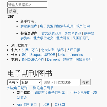
浏览
新手指南：
解锁数据库
|
电子资源的检索与利用
|
校外访问
特色资源库：
古文献资源库
|
多媒体资源
|
数字教
参资料
|
北大学位论文
|
北大讲座
|
民国旧报刊
热门数据库：
中文：
知网
|
万方
|
北大法宝
|
读秀
|
人民日报
外文：
SCI
|
Scopus
|
JSTOR
|
lexis
|
heinonline
专利：
INNOGRAPHY
|
Derwent
|
智慧芽
|
国知局专利
电子期刊/图书
浏览电子期刊
|
浏览电子图书
新手指南
：
遍历西文电子期刊库
|
中外文电子图书资
源简介
核心期刊要目
|
JCR
|
CSSCI