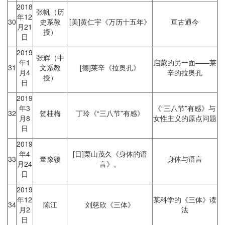
2018
张帆（历
年12
30
史系教
[美]黄仁宇《万历十五年》
亘古通今
月21
授）
日
2019
张辉（中
年1
启蒙的另一面——莱
31
文系教
[德]莱辛《拉奥孔》
月4
辛的拉奥孔
授）
日
2019
年3
《“三八节”有感》与
32
贺桂梅
丁玲《“三八节”有感》
月8
女性主义的原点问题
日
2019
年4
[日]栗山茂久《身体的语
33
董豫赣
身体与语言
月24
言》。
日
2019
年12
某科学的《三体》读
34
陈江
刘慈欣《三体》
月2
法
日