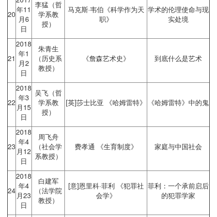
李猛（哲
年11
马克斯·韦伯《科学作为天
学术的伦理使命与现
20
学系教
月6
职》
实处境
授）
日
2018
朱青生
年1
21
（历史系
《詹森艺术史》
到底什么是艺术
月2
教授）
日
2018
吴飞（哲
年3
22
学系教
[英]莎士比亚 《哈姆雷特》
《哈姆雷特》中的鬼
月15
授）
日
2018
周飞舟
年4
23
（社会学
费孝通 《生育制度》
家庭与中国社会
月12
系教授）
日
2018
白建军
年4
[意]恩里科·菲利 《犯罪社
菲利：一个承前启后
24
（法学院
月23
会学》
的犯罪学家
教授）
日