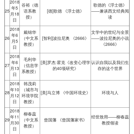
2018
谷裕（德
歌德的《浮士德》
年5
25
语系教
[德]歌德 《浮士德》
——兼谈西文经典阅
月18
授）
读
日
2018
戴锦华
文学中的世纪与全景
年6
26
（中文系
[智利]波拉尼奥 《2666》
——波拉尼奥的小说
月5
教授）
《2666》
日
2018
毛利华
年6
[美]罗杰·霍克《改变心理学
认识自我以及我们生
27
（信息学
月13
的40项研究》
存的这个世界
系教授）
日
2018
韩茂莉
年10
（城市与
28
[美]马立博 《中国环境史》
环境与人
月12
环境学院
日
教授）
2018
柳春蕊
年11
经世致用——柳春蕊
29
（中文系
曾国藩 《曾国藩家书》
月30
教授领读
教授）
日