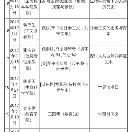
年11
（生命科
[美]贾雷德·戴蒙德《枪炮、
生物学视角下的人类
15
月18
学学院教
病菌与钢铁》
演变史
日
授）
2016
蒋洪生
年12
[俄]列宁《论社会主义：列
社会主义的思考与探
16
（中文系
月4
宁文集》
索
教授）
日
[俄]阿列克谢耶维奇《切尔
2017
张浩达
诺贝利的悲鸣》
年3
（信息管
探讨人与自然的辩证
17
月15
理系教
关系
[美]艾伦韦斯曼《没有我们
日
授）
的世界》
2017
陶乐天
年4
[以色列]尤瓦尔·赫拉利《人
18
（生命科
世界读书日
月21
类简史》
学学院）
日
2017
文东茅
年5
19
（教育学
王阳明《致良知》
学而时习之
月19
院）
日
2017