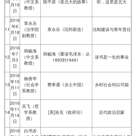
10
（中文系
陈平原《老北大的故事》
听，这里是北大
月19
教授）
日
2016
章永乐
年6
11
（法学院
章永乐《旧邦新造》
法制建设与青年责任
月18
副教授）
日
2016
韩毓海
年7
韩毓海《重读毛泽东：从
12
（中文系
读书是一生的事业
月3
1893到1949》
教授）
日
2016
杨善华
年10
13
（社会学
费孝通《乡土中国》
乡村社会何以可能
月11
系教授）
日
2016
吴飞（哲
年11
14
学系教
[英]洛克《政府论》
近代政治启蒙
月14
授）
日
2016
白书农