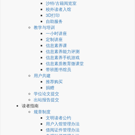
沙特/古籍阅览室
校外读者入馆
3D打印
自助服务
教学与培训
一小时讲座
定制讲座
信息素养课
信息素养能力评测
信息素养手机游戏
信息素质教育微课堂
带班图书馆员
用户共建
推荐购买
捐赠
学位论文提交
出站报告提交
读者指南
规章制度
文明读者公约
用户入馆管理办法
借阅证件管理办法