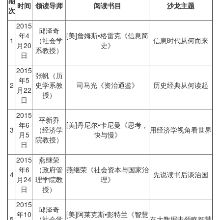
期
时间
领读导师
阅读书目
沙龙主题
次
2015
邱泽奇
年4
[美]詹姆斯•格雷克《信息简
1
（社会学
信息时代从何而来
月20
史》
系教授）
日
2015
张帆（历
年5
2
史学系教
司马光《资治通鉴》
历史经典从何读起
月22
授）
日
2015
平新乔
年6
[美]丹尼尔•卡尼曼《思考，
3
（经济学
用经济学视角看世界
月5
快与慢》
院教授）
日
2015
燕继荣
年6
（政府管
燕继荣《社会资本与国家治
4
先说读书后谈治国
月24
理学院教
理》
日
授）
2015
邱泽奇
年10
[美]阿莱克斯•彭特兰《智慧
5
（社会学
在大数据中领略智慧