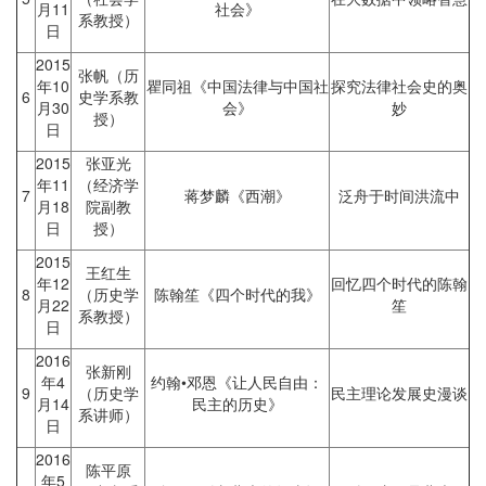
月11
社会》
系教授）
日
2015
张帆（历
年10
瞿同祖《中国法律与中国社
探究法律社会史的奥
6
史学系教
月30
会》
妙
授）
日
2015
张亚光
年11
（经济学
7
蒋梦麟《西潮》
泛舟于时间洪流中
月18
院副教
日
授）
2015
王红生
年12
回忆四个时代的陈翰
8
（历史学
陈翰笙《四个时代的我》
月22
笙
系教授）
日
2016
张新刚
年4
约翰•邓恩《让人民自由：
9
（历史学
民主理论发展史漫谈
月14
民主的历史》
系讲师）
日
2016
陈平原
年5