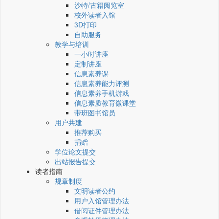
沙特/古籍阅览室
校外读者入馆
3D打印
自助服务
教学与培训
一小时讲座
定制讲座
信息素养课
信息素养能力评测
信息素养手机游戏
信息素质教育微课堂
带班图书馆员
用户共建
推荐购买
捐赠
学位论文提交
出站报告提交
读者指南
规章制度
文明读者公约
用户入馆管理办法
借阅证件管理办法