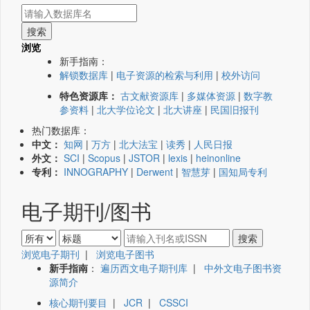
浏览
新手指南：
解锁数据库
|
电子资源的检索与利用
|
校外访问
特色资源库：
古文献资源库
|
多媒体资源
|
数字教
参资料
|
北大学位论文
|
北大讲座
|
民国旧报刊
热门数据库：
中文：
知网
|
万方
|
北大法宝
|
读秀
|
人民日报
外文：
SCI
|
Scopus
|
JSTOR
|
lexis
|
heinonline
专利：
INNOGRAPHY
|
Derwent
|
智慧芽
|
国知局专利
电子期刊/图书
浏览电子期刊
|
浏览电子图书
新手指南
：
遍历西文电子期刊库
|
中外文电子图书资
源简介
核心期刊要目
|
JCR
|
CSSCI