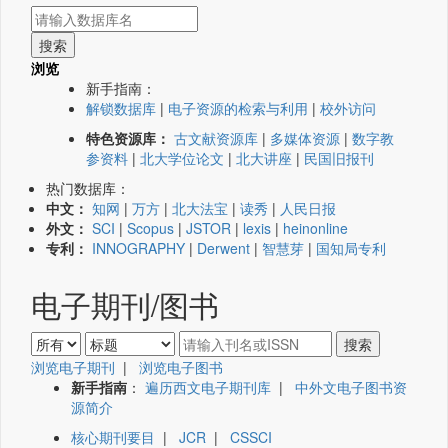
浏览
新手指南：
解锁数据库
|
电子资源的检索与利用
|
校外访问
特色资源库：
古文献资源库
|
多媒体资源
|
数字教
参资料
|
北大学位论文
|
北大讲座
|
民国旧报刊
热门数据库：
中文：
知网
|
万方
|
北大法宝
|
读秀
|
人民日报
外文：
SCI
|
Scopus
|
JSTOR
|
lexis
|
heinonline
专利：
INNOGRAPHY
|
Derwent
|
智慧芽
|
国知局专利
电子期刊/图书
浏览电子期刊
|
浏览电子图书
新手指南
：
遍历西文电子期刊库
|
中外文电子图书资
源简介
核心期刊要目
|
JCR
|
CSSCI