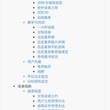
沙特/古籍阅览室
校外读者入馆
3D打印
自助服务
教学与培训
一小时讲座
定制讲座
信息素养课
信息素养能力评测
信息素养手机游戏
信息素质教育微课堂
带班图书馆员
用户共建
推荐购买
捐赠
学位论文提交
出站报告提交
读者指南
规章制度
文明读者公约
用户入馆管理办法
借阅证件管理办法