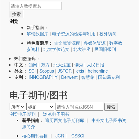
浏览
新手指南：
解锁数据库
|
电子资源的检索与利用
|
校外访问
特色资源库：
古文献资源库
|
多媒体资源
|
数字教
参资料
|
北大学位论文
|
北大讲座
|
民国旧报刊
热门数据库：
中文：
知网
|
万方
|
北大法宝
|
读秀
|
人民日报
外文：
SCI
|
Scopus
|
JSTOR
|
lexis
|
heinonline
专利：
INNOGRAPHY
|
Derwent
|
智慧芽
|
国知局专利
电子期刊/图书
浏览电子期刊
|
浏览电子图书
新手指南
：
遍历西文电子期刊库
|
中外文电子图书资
源简介
核心期刊要目
|
JCR
|
CSSCI