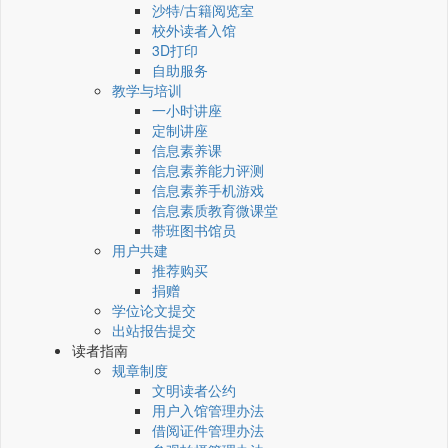
沙特/古籍阅览室
校外读者入馆
3D打印
自助服务
教学与培训
一小时讲座
定制讲座
信息素养课
信息素养能力评测
信息素养手机游戏
信息素质教育微课堂
带班图书馆员
用户共建
推荐购买
捐赠
学位论文提交
出站报告提交
读者指南
规章制度
文明读者公约
用户入馆管理办法
借阅证件管理办法