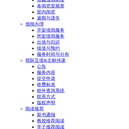
各阅览室规章
室内阅览
逾期与遗失
借阅办理
开架借阅服务
闭架借阅服务
出借与归还
续借与预约
服务时间与分布
馆际互借&文献传递
公告
服务内容
提交申请
收费标准
校外查询系统
联系方式
版权声明
阅读推荐
新书通报
教授推荐阅读
学子推荐阅读