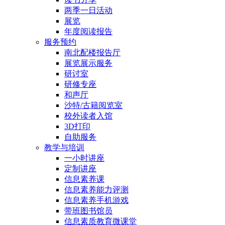
两季一日活动
展览
年度阅读报告
服务预约
南北配楼报告厅
展览展示服务
研讨室
研修专座
和声厅
沙特/古籍阅览室
校外读者入馆
3D打印
自助服务
教学与培训
一小时讲座
定制讲座
信息素养课
信息素养能力评测
信息素养手机游戏
带班图书馆员
信息素质教育微课堂