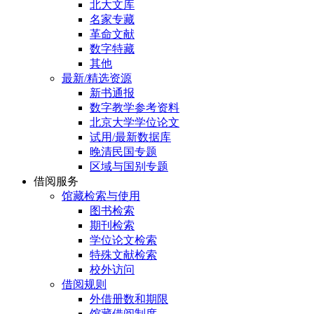
北大文库
名家专藏
革命文献
数字特藏
其他
最新/精选资源
新书通报
数字教学参考资料
北京大学学位论文
试用/最新数据库
晚清民国专题
区域与国别专题
借阅服务
馆藏检索与使用
图书检索
期刊检索
学位论文检索
特殊文献检索
校外访问
借阅规则
外借册数和期限
馆藏借阅制度