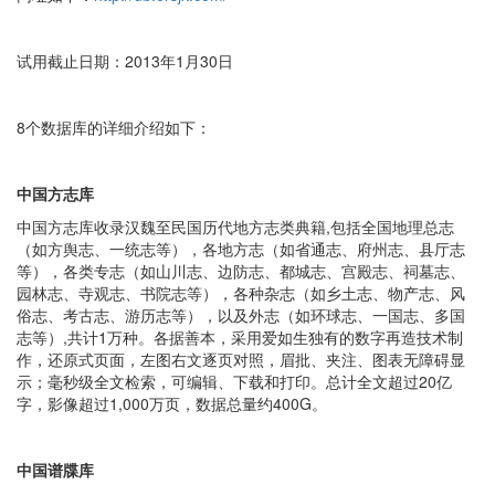
试用截止日期：2013年1月30日
8个数据库的详细介绍如下：
中国方志库
中国方志库收录汉魏至民国历代地方志类典籍,包括全国地理总志
（如方舆志、一统志等），各地方志（如省通志、府州志、县厅志
等），各类专志（如山川志、边防志、都城志、宫殿志、祠墓志、
园林志、寺观志、书院志等），各种杂志（如乡土志、物产志、风
俗志、考古志、游历志等），以及外志（如环球志、一国志、多国
志等）,共计1万种。各据善本，采用爱如生独有的数字再造技术制
作，还原式页面，左图右文逐页对照，眉批、夹注、图表无障碍显
示；毫秒级全文检索，可编辑、下载和打印。总计全文超过20亿
字，影像超过1,000万页，数据总量约400G。
中国谱牒库