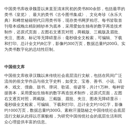
中国类书库收录魏晋以来直至清末民初的类书800余部，包括最早的
类书《皇览》、最大的类书《古今图书集成》、文化奇珍《永乐大
典》和稀世秘籍明代日用类书等，现存类书网罗殆尽。每书皆取首
刊母本或晚出精刻精钞本为底本，采用爱如生独有的数字再造技术
制作，还原式页面，左图右文逐页对照，两截版、三截版及眉批、
夹注、图表、标记等无障碍显示：毫秒级全文检索，可编辑、下载
和打印。总计全文约8亿字，影像约300万页，数据总量约200G。实
为类书数字化的总结性巨制。
中国俗文库
中国俗文库收录汉魏以来传统社会底层流行文献，包括在民间广泛
流传的俗文学作品与俗文字史料，如变文、宝卷、善书、小说、话
本、戏文、俚曲、鼓书、弹词、歌谣、俗谚等，共计1万种。每种皆
据善本，采用爱如生独有的数字再造技术制作，还原式页面，左图
右文逐页对照，两截版、三截版、眉批、夹注、图表无障碍显示：
毫秒级全文检索，可编辑、下载和打印。总计全文约10亿字，影像
约1000万页，数据总量约300G。素称汗漫隐秘之中国传统社会底层
流行文献从此得以尽展貌相，为研究中国传统社会的底层生活和民
众心理提供丰富的信息。