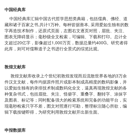
中国经典库
中国经典库汇辑中国古代哲学思想类典籍，包括儒典、佛经、道
藏和诸子百家之书,共计1万种。每种皆据善本, 采用爱如生独有的数
字再造技术制作，还原式页面，左图右文逐页对照，眉批、夹注、
图表无障碍显示；毫秒级全文检索，可编辑、下载和打印。总计全
文超过20亿字，影像超过1,000万页，数据总量约400G。研究者得
此库，则可对儒释道子之书进行全景式的综览比观。
敦煌文献库
敦煌文献库收录上个世纪初敦煌发现而后流散世界各地的3万余
件汉文文献，每件均据原件照片或影本制成高精度的数码影像，并
以爱如生独有的录排技术制成数码化全文，逼真再现敦煌文献的各
种复杂书式，包括眉批、夹注、怪僻字、重叠字、翻转字、涂抹字
及图表、标记等；同时配备强大的检索系统和完备的功能平台，实
现毫秒检索只字不差，图文对照逐行可勘，整理标注随心所欲，编
辑下载按键即得，为研究利用敦煌文献开出新生面。
申报数据库