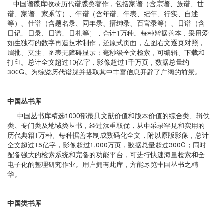
中国谱牒库收录历代谱牒类著作，包括家谱（含宗谱、族谱、世
谱、家谱、家乘等）、年谱（含年谱、年表、纪年、行实、自述
等）、仕谱（含题名录、同年录、搢绅录、百官录等）、日谱（含
日记、日录、日谱、日札等），合计1万种。每种皆据善本，采用爱
如生独有的数字再造技术制作，还原式页面，左图右文逐页对照，
眉批、夹注、图表无障碍显示；毫秒级全文检索，可编辑、下载和
打印。总计全文超过10亿字，影像超过1千万页，数据总量约
300G。为综览历代谱牒并提取其中丰富信息开辟了广阔的前景。
中国丛书库
中国丛书库精选1000部最具文献价值和版本价值的综合类、辑佚
类、专门类及地域类丛书，经过汰重取优，从中采录罕见和实用的
历代典籍1万种。每种据善本制成数码化全文，附以原版影像，总计
全文超过15亿字，影像超过1,000万页，数据总量超过300G；同时
配备强大的检索系统和完备的功能平台，可进行快速海量检索和全
电子化的整理研究作业。用户拥有此库，方能尽览中国丛书之精
华。
中国类书库