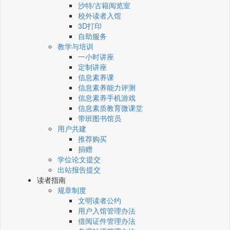
沙特/古籍阅览室
校外读者入馆
3D打印
自助服务
教学与培训
一小时讲座
定制讲座
信息素养课
信息素养能力评测
信息素养手机游戏
信息素质教育微课堂
带班图书馆员
用户共建
推荐购买
捐赠
学位论文提交
出站报告提交
读者指南
规章制度
文明读者公约
用户入馆管理办法
借阅证件管理办法