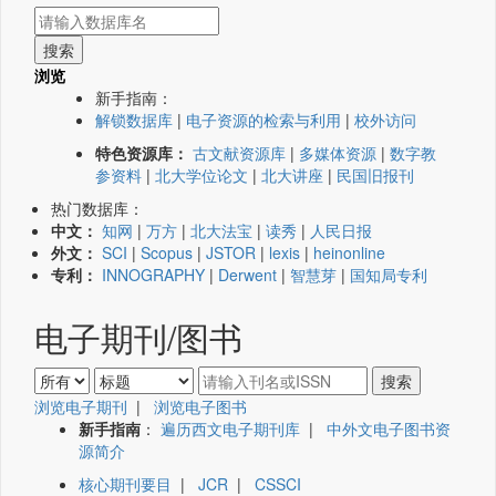
浏览
新手指南：
解锁数据库
|
电子资源的检索与利用
|
校外访问
特色资源库：
古文献资源库
|
多媒体资源
|
数字教
参资料
|
北大学位论文
|
北大讲座
|
民国旧报刊
热门数据库：
中文：
知网
|
万方
|
北大法宝
|
读秀
|
人民日报
外文：
SCI
|
Scopus
|
JSTOR
|
lexis
|
heinonline
专利：
INNOGRAPHY
|
Derwent
|
智慧芽
|
国知局专利
电子期刊/图书
浏览电子期刊
|
浏览电子图书
新手指南
：
遍历西文电子期刊库
|
中外文电子图书资
源简介
核心期刊要目
|
JCR
|
CSSCI