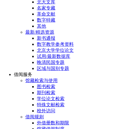
北大文库
名家专藏
革命文献
数字特藏
其他
最新/精选资源
新书通报
数字教学参考资料
北京大学学位论文
试用/最新数据库
晚清民国专题
区域与国别专题
借阅服务
馆藏检索与使用
图书检索
期刊检索
学位论文检索
特殊文献检索
校外访问
借阅规则
外借册数和期限
馆藏借阅制度