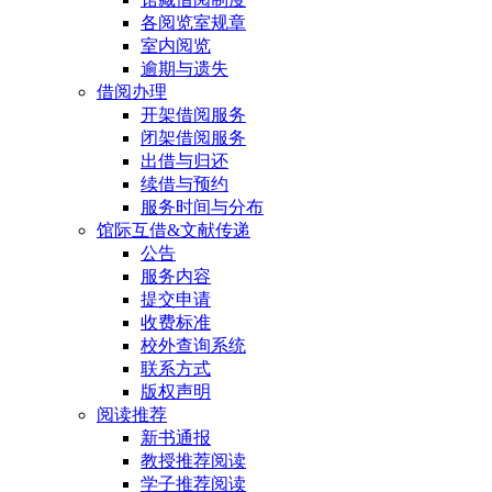
各阅览室规章
室内阅览
逾期与遗失
借阅办理
开架借阅服务
闭架借阅服务
出借与归还
续借与预约
服务时间与分布
馆际互借&文献传递
公告
服务内容
提交申请
收费标准
校外查询系统
联系方式
版权声明
阅读推荐
新书通报
教授推荐阅读
学子推荐阅读