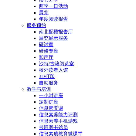
两季一日活动
展览
年度阅读报告
服务预约
南北配楼报告厅
展览展示服务
研讨室
研修专座
和声厅
沙特/古籍阅览室
校外读者入馆
3D打印
自助服务
教学与培训
一小时讲座
定制讲座
信息素养课
信息素养能力评测
信息素养手机游戏
带班图书馆员
信息素质教育微课堂