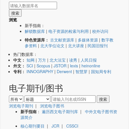
浏览
新手指南：
解锁数据库
|
电子资源的检索与利用
|
校外访问
特色资源库：
古文献资源库
|
多媒体资源
|
数字教
参资料
|
北大学位论文
|
北大讲座
|
民国旧报刊
热门数据库：
中文：
知网
|
万方
|
北大法宝
|
读秀
|
人民日报
外文：
SCI
|
Scopus
|
JSTOR
|
lexis
|
heinonline
专利：
INNOGRAPHY
|
Derwent
|
智慧芽
|
国知局专利
电子期刊/图书
浏览电子期刊
|
浏览电子图书
新手指南
：
遍历西文电子期刊库
|
中外文电子图书资
源简介
核心期刊要目
|
JCR
|
CSSCI