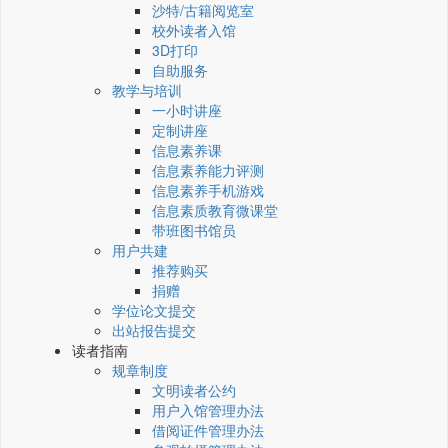
沙特/古籍阅览室
校外读者入馆
3D打印
自助服务
教学与培训
一小时讲座
定制讲座
信息素养课
信息素养能力评测
信息素养手机游戏
信息素质教育微课堂
带班图书馆员
用户共建
推荐购买
捐赠
学位论文提交
出站报告提交
读者指南
规章制度
文明读者公约
用户入馆管理办法
借阅证件管理办法