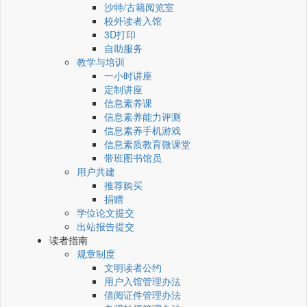
沙特/古籍阅览室
校外读者入馆
3D打印
自助服务
教学与培训
一小时讲座
定制讲座
信息素养课
信息素养能力评测
信息素养手机游戏
信息素质教育微课堂
带班图书馆员
用户共建
推荐购买
捐赠
学位论文提交
出站报告提交
读者指南
规章制度
文明读者公约
用户入馆管理办法
借阅证件管理办法