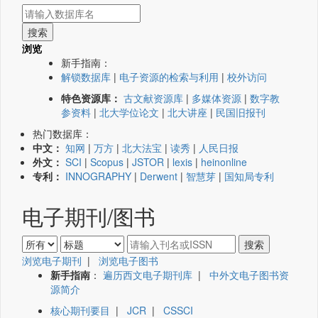
浏览
新手指南：
解锁数据库
|
电子资源的检索与利用
|
校外访问
特色资源库：
古文献资源库
|
多媒体资源
|
数字教
参资料
|
北大学位论文
|
北大讲座
|
民国旧报刊
热门数据库：
中文：
知网
|
万方
|
北大法宝
|
读秀
|
人民日报
外文：
SCI
|
Scopus
|
JSTOR
|
lexis
|
heinonline
专利：
INNOGRAPHY
|
Derwent
|
智慧芽
|
国知局专利
电子期刊/图书
浏览电子期刊
|
浏览电子图书
新手指南
：
遍历西文电子期刊库
|
中外文电子图书资
源简介
核心期刊要目
|
JCR
|
CSSCI