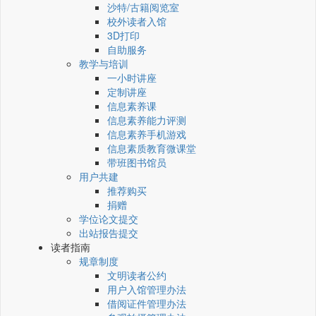
沙特/古籍阅览室
校外读者入馆
3D打印
自助服务
教学与培训
一小时讲座
定制讲座
信息素养课
信息素养能力评测
信息素养手机游戏
信息素质教育微课堂
带班图书馆员
用户共建
推荐购买
捐赠
学位论文提交
出站报告提交
读者指南
规章制度
文明读者公约
用户入馆管理办法
借阅证件管理办法