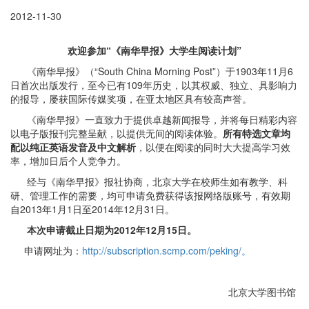
2012-11-30
欢迎参加“《南华早报》大学生阅读计划”
《南华早报》（“South China Morning Post”）于1903年11月6
日首次出版发行，至今已有109年历史，以其权威、独立、具影响力
的报导，屡获国际传媒奖项，在亚太地区具有较高声誉。
《南华早报》一直致力于提供卓越新闻报导，并将每日精彩内容
以电子版报刊完整呈献，以提供无间的阅读体验。
所有特选文章均
配以纯正英语发音及中文解析
，以便在阅读的同时大大提高学习效
率，增加日后个人竞争力。
经与《南华早报》报社协商，北京大学在校师生如有教学、科
研、管理工作的需要，均可申请免费获得该报网络版账号，有效期
自2013年1月1日至2014年12月31日。
本次申请截止日期为
2012
年
12
月
15
日
。
申请网址为：
http://subscription.scmp.com/peking/
。
北京大学图书馆