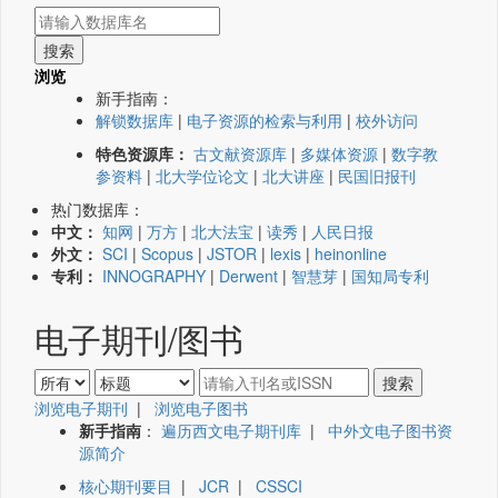
浏览
新手指南：
解锁数据库
|
电子资源的检索与利用
|
校外访问
特色资源库：
古文献资源库
|
多媒体资源
|
数字教
参资料
|
北大学位论文
|
北大讲座
|
民国旧报刊
热门数据库：
中文：
知网
|
万方
|
北大法宝
|
读秀
|
人民日报
外文：
SCI
|
Scopus
|
JSTOR
|
lexis
|
heinonline
专利：
INNOGRAPHY
|
Derwent
|
智慧芽
|
国知局专利
电子期刊/图书
浏览电子期刊
|
浏览电子图书
新手指南
：
遍历西文电子期刊库
|
中外文电子图书资
源简介
核心期刊要目
|
JCR
|
CSSCI