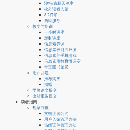
沙特/古籍阅览室
校外读者入馆
3D打印
自助服务
教学与培训
一小时讲座
定制讲座
信息素养课
信息素养能力评测
信息素养手机游戏
信息素质教育微课堂
带班图书馆员
用户共建
推荐购买
捐赠
学位论文提交
出站报告提交
读者指南
规章制度
文明读者公约
用户入馆管理办法
借阅证件管理办法