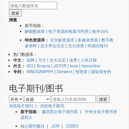
浏览
新手指南：
解锁数据库
|
电子资源的检索与利用
|
校外访问
特色资源库：
古文献资源库
|
多媒体资源
|
数字教
参资料
|
北大学位论文
|
北大讲座
|
民国旧报刊
热门数据库：
中文：
知网
|
万方
|
北大法宝
|
读秀
|
人民日报
外文：
SCI
|
Scopus
|
JSTOR
|
lexis
|
heinonline
专利：
INNOGRAPHY
|
Derwent
|
智慧芽
|
国知局专利
电子期刊/图书
浏览电子期刊
|
浏览电子图书
新手指南
：
遍历西文电子期刊库
|
中外文电子图书资
源简介
核心期刊要目
|
JCR
|
CSSCI