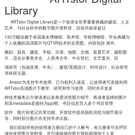
Library
ARTstor Digital Library是一个收录全世界重要典藏的建筑、人文
艺术、与社会科学的数字图片资料库，目前共收录超过
130万幅珍藏于各国著名博物馆、美术馆、学校博物馆、学会典藏与
个人收藏的高清图片与QTVR技术的全景图。内容包括 画作、
雕刻、器具、建筑、手稿、乐谱、地图、文物、装置艺术、摄影图
片，适合从事美术史、人类考古学、中古世纪、文艺复兴、区
域研究（包涵亚洲、中东）、建筑/景观设计、时尚设计、社会研究
等科研主题。
Artstor为支持学术使用，已与权利人谈妥，让使用者可直接利用
ARTstor高清图片于教学、研究和学习使用，同时并开发多
种技术服务以方便读者以多角度浏览图片细节、将读者选择的图片
和其metadata直接转为ppt档、书目信息导入多个书目管理
软件、图片和笔记共享功能、开发软件提供脱机浏览与细节展示
等，同时部分图片亦支持学术出版。
我们鼓励所有的使用者注册自己的个人帐号，有注册者可在IP区
域外使用图片资料库，并可体验储存图片群组和增加个人笔