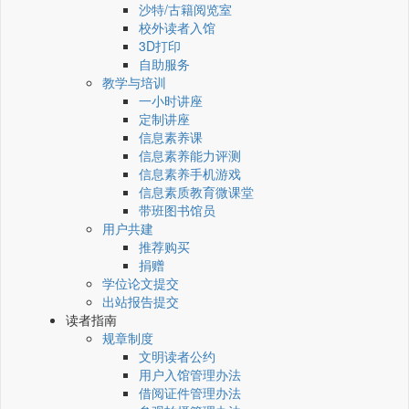
沙特/古籍阅览室
校外读者入馆
3D打印
自助服务
教学与培训
一小时讲座
定制讲座
信息素养课
信息素养能力评测
信息素养手机游戏
信息素质教育微课堂
带班图书馆员
用户共建
推荐购买
捐赠
学位论文提交
出站报告提交
读者指南
规章制度
文明读者公约
用户入馆管理办法
借阅证件管理办法