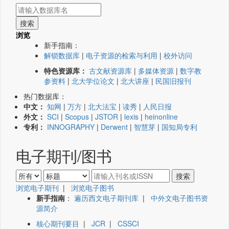
浏览
新手指南：
解锁数据库
|
电子资源的检索与利用
|
校外访问
特色资源库：
古文献资源库
|
多媒体资源
|
数字教
参资料
|
北大学位论文
|
北大讲座
|
民国旧报刊
热门数据库：
中文：
知网
|
万方
|
北大法宝
|
读秀
|
人民日报
外文：
SCI
|
Scopus
|
JSTOR
|
lexis
|
heinonline
专利：
INNOGRAPHY
|
Derwent
|
智慧芽
|
国知局专利
电子期刊/图书
浏览电子期刊
|
浏览电子图书
新手指南
：
遍历西文电子期刊库
|
中外文电子图书资
源简介
核心期刊要目
|
JCR
|
CSSCI