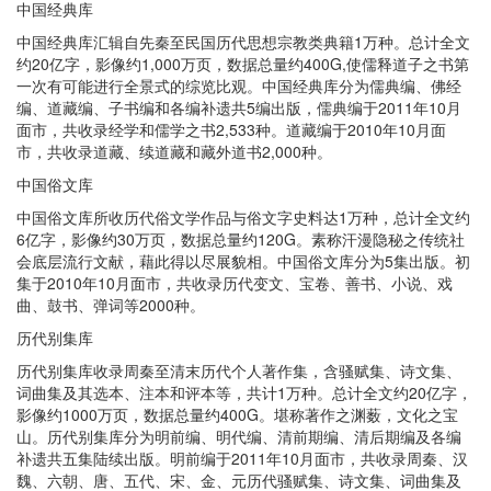
中国经典库
中国经典库汇辑自先秦至民国历代思想宗教类典籍1万种。总计全文
约20亿字，影像约1,000万页，数据总量约400G,使儒释道子之书第
一次有可能进行全景式的综览比观。中国经典库分为儒典编、佛经
编、道藏编、子书编和各编补遗共5编出版，儒典编于2011年10月
面市，共收录经学和儒学之书2,533种。道藏编于2010年10月面
市，共收录道藏、续道藏和藏外道书2,000种。
中国俗文库
中国俗文库所收历代俗文学作品与俗文字史料达1万种，总计全文约
6亿字，影像约30万页，数据总量约120G。素称汗漫隐秘之传统社
会底层流行文献，藉此得以尽展貌相。中国俗文库分为5集出版。初
集于2010年10月面市，共收录历代变文、宝卷、善书、小说、戏
曲、鼓书、弹词等2000种。
历代别集库
历代别集库收录周秦至清末历代个人著作集，含骚赋集、诗文集、
词曲集及其选本、注本和评本等，共计1万种。总计全文约20亿字，
影像约1000万页，数据总量约400G。堪称著作之渊薮，文化之宝
山。历代别集库分为明前编、明代编、清前期编、清后期编及各编
补遗共五集陆续出版。明前编于2011年10月面市，共收录周秦、汉
魏、六朝、唐、五代、宋、金、元历代骚赋集、诗文集、词曲集及