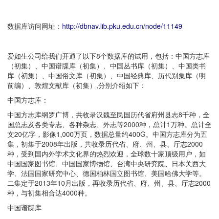
数据库访问网址：
http://dbnav.lib.pku.edu.cn/node/11149
爱如生公司给我们开通了以下8个数据库的试用，包括：中国方志库
（初集）、中国谱牒库（初集）、中国丛书库（初集）、中国类书
库（初集）、中国俗文库（初集）、中国经典库、历代别集库（明
前编）、敦煌文献库（初集）,分别介绍如下：
中国方志库：
中国方志库纲罗广博，共收录汉魏至民国历代省府州县志8千种，全
国总志及各类专志、各种杂志、外志等2000种，总计1万种。总计全
文20亿字，影像1,000万页，数据总量约400G。中国方志库分为五
集，初集于2008年出版，共收录历代省、府、州、县、厅志2000
种，受到国内外学术文化界的热烈欢迎，全球数十家顶级用户，如
中国国家图书馆、中国国家博物馆、台湾中央研究院、日本关西大
学、法国国家研究中心、德国柏林国立图书馆、美国哈佛大学等。
二集定于2013年10月出版，再收录历代省、府、州、县、厅志2000
种，与初集相合达4000种。
中国谱牒库