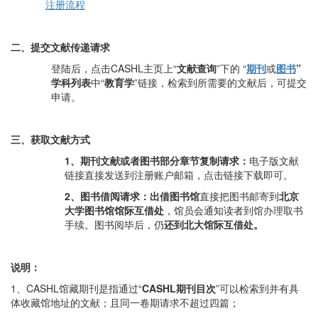
注册流程
二、提交文献传递请求
登陆后，点击CASHL主页上“
文献查询
”下的 “
期刊
或
图书
”
学科
列表
中“
教育学
”链接，检索到所需要的文献后，可提交
申请。
三、获取文献方式
1
、期刊文献或者图书部分章节复制请求：
电子版文献
链接直接发送到注册账户邮箱，点击链接下载即可。
2
、图书借阅请求：
出借图书馆
直接把图书邮寄到
北京
大学图书馆馆际互借处
，馆员会通知读者到馆办理取书
手续。图书阅毕后，仍
还到北大馆际互借处。
说明：
1、CASHL馆藏期刊是指通过“
CASHL
期刊目次
”可以检索到并有具
体收藏馆地址的文献；且同一卷期请求不超过四篇；