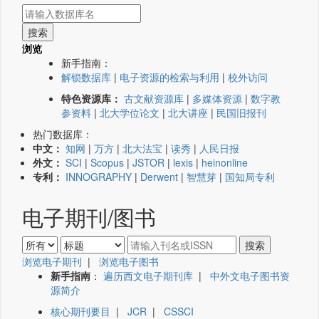
浏览
新手指南：
解锁数据库
|
电子资源的检索与利用
|
校外访问
特色资源库：
古文献资源库
|
多媒体资源
|
数字教
参资料
|
北大学位论文
|
北大讲座
|
民国旧报刊
热门数据库：
中文：
知网
|
万方
|
北大法宝
|
读秀
|
人民日报
外文：
SCI
|
Scopus
|
JSTOR
|
lexis
|
heinonline
专利：
INNOGRAPHY
|
Derwent
|
智慧芽
|
国知局专利
电子期刊/图书
浏览电子期刊
|
浏览电子图书
新手指南
：
遍历西文电子期刊库
|
中外文电子图书资
源简介
核心期刊要目
|
JCR
|
CSSCI