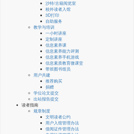
沙特/古籍阅览室
校外读者入馆
3D打印
自助服务
教学与培训
一小时讲座
定制讲座
信息素养课
信息素养能力评测
信息素养手机游戏
信息素质教育微课堂
带班图书馆员
用户共建
推荐购买
捐赠
学位论文提交
出站报告提交
读者指南
规章制度
文明读者公约
用户入馆管理办法
借阅证件管理办法