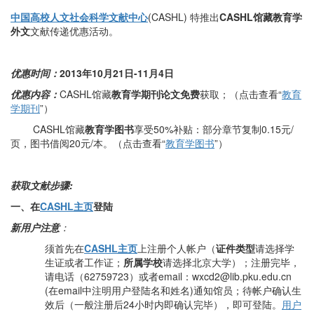
中国高校人文社会科学文献中心
(CASHL) 特推出
CASHL馆藏教育学
外文
文献传递优惠活动。
优惠时间：
2013
年10月21日-11月4
日
优惠内容：
CASHL馆藏
教育学期刊论文
免费
获取；（点击查看“
教育
学期刊
”）
CASHL馆藏
教育学图书
享受50%补贴：部分章节复制0.15元/
页，图书借阅20元/本。（点击查看“
教育学图书
”）
获取文献步骤:
一、在
CASHL
主页
登陆
新用户注意
：
须首先在
CASHL
主页
上注册个人帐户（
证件类型
请选择学
生证或者工作证；
所属学校
请选择北京大学）；注册完毕，
请电话（62759723）或者email：wxcd2@lib.pku.edu.cn
(在email中注明用户登陆名和姓名)通知馆员；待帐户确认生
效后（一般注册后24小时内即确认完毕），即可登陆。
用户