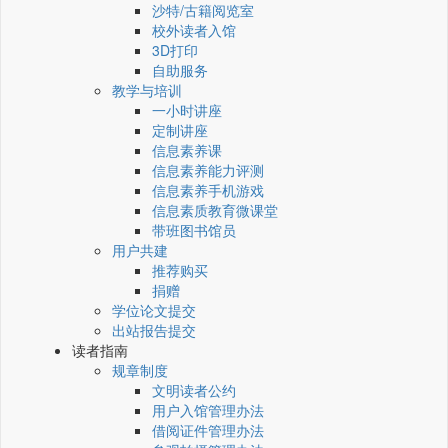
沙特/古籍阅览室
校外读者入馆
3D打印
自助服务
教学与培训
一小时讲座
定制讲座
信息素养课
信息素养能力评测
信息素养手机游戏
信息素质教育微课堂
带班图书馆员
用户共建
推荐购买
捐赠
学位论文提交
出站报告提交
读者指南
规章制度
文明读者公约
用户入馆管理办法
借阅证件管理办法