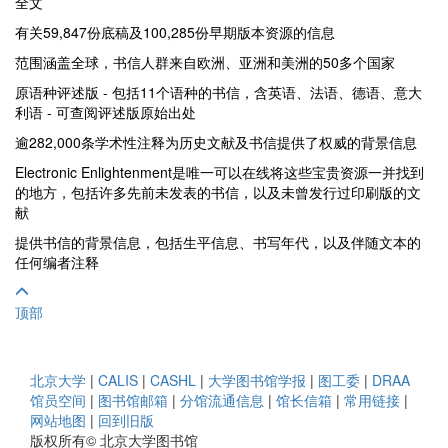
全文
有关59,847份底稿及100,285份早期版本资源的信息
范围涵盖全球，书信人群来自欧洲、亚洲和美洲的50多个国家
原语种评述版 - 包括11个语种的书信，含英语、法语、德语、意大
利语 - 可查阅评述版原始出处
逾282,000条学术性注释为历史文献及书信提供了权威的背景信息
Electronic Enlightenment是唯一可以在线将这些宝贵资源一并找到
的地方，包括许多先前未发表的书信，以及未曾发行过印刷版的文
献
提供书信的背景信息，包括生平信息、书写年代，以及伴随文本的
任何编者注释
顶部
北京大学
|
CALIS
|
CASHL
|
大学图书馆学报
|
图工委
|
DRAA
馆员空间
|
图书馆邮箱
|
分馆流通信息
|
馆长信箱
|
常用链接
|
网站地图
|
回到旧版
版权所有© 北京大学图书馆