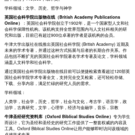
学科领域：文学、历史、哲学与神学
英国社会科学院出版物在线（British Academy Publications
Online
）
：英国社会科学院创立于1902年，是一个国家型人文和社
会科学保障性机构。该机构支持全世界范围内与人文社科相关的研
究和出版，目前已有超过900位卓著的学者是该机构的会员。
牛津大学出版社在线推出英国社会科学院 (British Academy) 近期及
未来的学术专著，并通过这种方式拓展与后者的长期合作关系。作
品包括不断扩充的英国社会科学院著名学术专著及论文，学科领域
涵盖人文科学和社会科学。
通过英国社会科学院出版物在线目前可以便捷检索查看超过120部英
国社会科学院学术专著全文，支持完全交叉检索，还可轻松存储、
下载、分享内容，满足忙碌的研究人员的需求。
学科领域：
人类学，社会学，历史，哲学，社会与文化，考古学，语言学，政
治学，古典研究，文学，心理学，经济与金融学，音乐，宗教
牛津圣经研究资料库（Oxford Biblical Studies Online
）
专为学生
而设计，它为圣经和圣经史的研究工作提供了一整套权威的内容及
工具。Oxford Biblical Studies Online让用户能够即时访问该领域的
卓越学术专著。