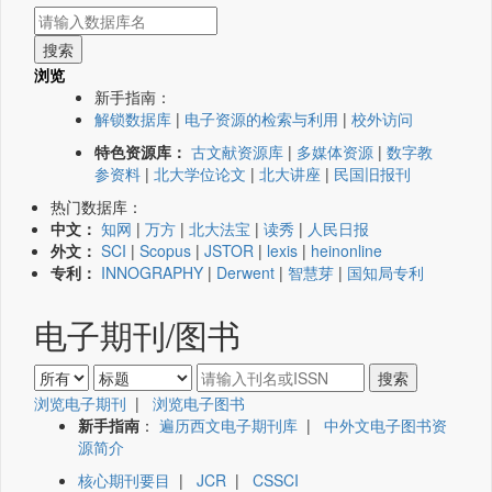
浏览
新手指南：
解锁数据库
|
电子资源的检索与利用
|
校外访问
特色资源库：
古文献资源库
|
多媒体资源
|
数字教
参资料
|
北大学位论文
|
北大讲座
|
民国旧报刊
热门数据库：
中文：
知网
|
万方
|
北大法宝
|
读秀
|
人民日报
外文：
SCI
|
Scopus
|
JSTOR
|
lexis
|
heinonline
专利：
INNOGRAPHY
|
Derwent
|
智慧芽
|
国知局专利
电子期刊/图书
浏览电子期刊
|
浏览电子图书
新手指南
：
遍历西文电子期刊库
|
中外文电子图书资
源简介
核心期刊要目
|
JCR
|
CSSCI