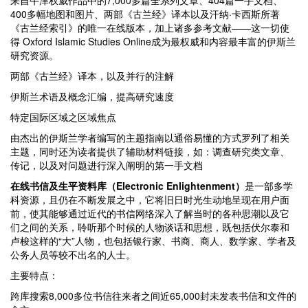
来自牛津权威作品中的7,000多篇全系列文章、404篇一手文档、
400多幅地图和图片、两部《古兰经》译本以及汗纳·卡西斯所著
《古兰经索引》的唯一在线版本，加上诸多参考文献——这一切使
得 Oxford Islamic Studies Online成为最权威和内容最丰富的伊斯兰
研究资源。
两部《古兰经》译本，以及并行的注解
伊斯兰术语及概念汇编，提高研究速度
特定国际区域之区域焦点
由杰出的伊斯兰学者编写的主题指南以通俗易懂的方式罗列了相关
主题，同时还为读者提供了辅助材料链接，如：调查研究类文章、
传记，以及对问题进行深入阐明的第一手文档
在线书信及生平资料库（Electronic Enlightenment
）
是一部多学
科资源，且仍在不断发展之中，它将旧日时光生动地呈现在用户面
前，使其能够通过近代的书信网络深入了解当时的各种思潮以及它
们之间的关系，聆听那个时候的人物谈话和思想，既包括伏尔泰和
卢梭这样的“大”人物，也包括银行家、书商、商人、数学家、学者及
公务人员等较不出名的人士。
主要特点：
跨库搜索8,000多位书信往来者之间近65,000封未发表书信和文件的