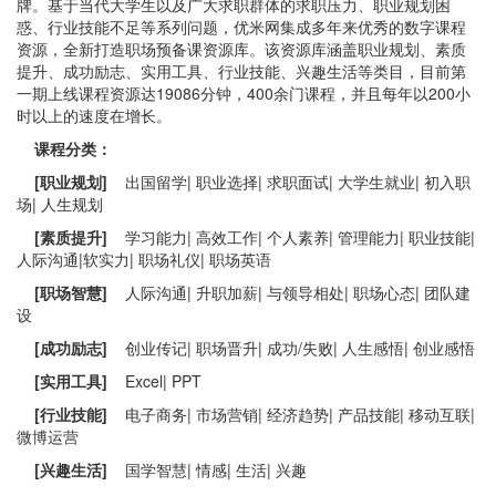
牌。基于当代大学生以及广大求职群体的求职压力、职业规划困
惑、行业技能不足等系列问题，优米网集成多年来优秀的数字课程
资源，全新打造职场预备课资源库。该资源库涵盖职业规划、素质
提升、成功励志、实用工具、行业技能、兴趣生活等类目，目前第
一期上线课程资源达19086分钟，400余门课程，并且每年以200小
时以上的速度在增长。
课程分类：
[
职业规划
]
出国留学| 职业选择| 求职面试| 大学生就业| 初入职
场| 人生规划
[
素质提升
]
学习能力| 高效工作| 个人素养| 管理能力| 职业技能|
人际沟通|软实力| 职场礼仪| 职场英语
[
职场智慧
]
人际沟通| 升职加薪| 与领导相处| 职场心态| 团队建
设
[
成功励志
]
创业传记| 职场晋升| 成功/失败| 人生感悟| 创业感悟
[
实用工具
]
Excel| PPT
[
行业技能
]
电子商务| 市场营销| 经济趋势| 产品技能| 移动互联|
微博运营
[
兴趣生活
]
国学智慧| 情感| 生活| 兴趣