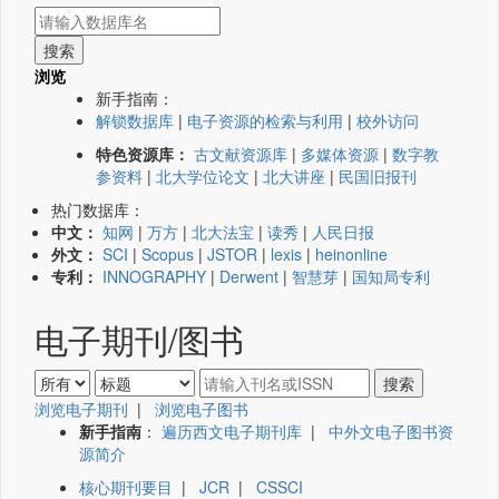
浏览
新手指南：
解锁数据库
|
电子资源的检索与利用
|
校外访问
特色资源库：
古文献资源库
|
多媒体资源
|
数字教
参资料
|
北大学位论文
|
北大讲座
|
民国旧报刊
热门数据库：
中文：
知网
|
万方
|
北大法宝
|
读秀
|
人民日报
外文：
SCI
|
Scopus
|
JSTOR
|
lexis
|
heinonline
专利：
INNOGRAPHY
|
Derwent
|
智慧芽
|
国知局专利
电子期刊/图书
浏览电子期刊
|
浏览电子图书
新手指南
：
遍历西文电子期刊库
|
中外文电子图书资
源简介
核心期刊要目
|
JCR
|
CSSCI