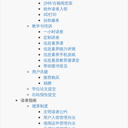
沙特/古籍阅览室
校外读者入馆
3D打印
自助服务
教学与培训
一小时讲座
定制讲座
信息素养课
信息素养能力评测
信息素养手机游戏
信息素质教育微课堂
带班图书馆员
用户共建
推荐购买
捐赠
学位论文提交
出站报告提交
读者指南
规章制度
文明读者公约
用户入馆管理办法
借阅证件管理办法