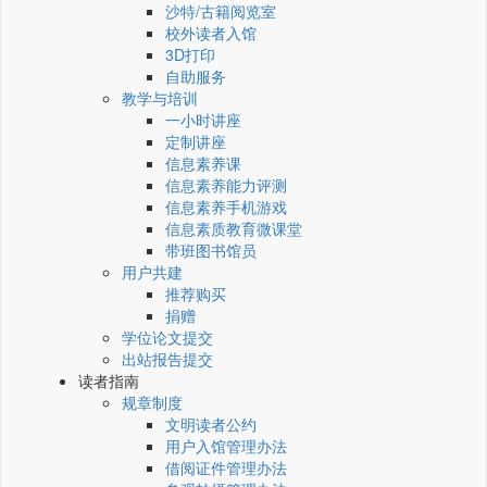
沙特/古籍阅览室
校外读者入馆
3D打印
自助服务
教学与培训
一小时讲座
定制讲座
信息素养课
信息素养能力评测
信息素养手机游戏
信息素质教育微课堂
带班图书馆员
用户共建
推荐购买
捐赠
学位论文提交
出站报告提交
读者指南
规章制度
文明读者公约
用户入馆管理办法
借阅证件管理办法