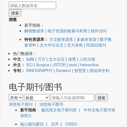
浏览
新手指南：
解锁数据库
|
电子资源的检索与利用
|
校外访问
特色资源库：
古文献资源库
|
多媒体资源
|
数字教
参资料
|
北大学位论文
|
北大讲座
|
民国旧报刊
热门数据库：
中文：
知网
|
万方
|
北大法宝
|
读秀
|
人民日报
外文：
SCI
|
Scopus
|
JSTOR
|
lexis
|
heinonline
专利：
INNOGRAPHY
|
Derwent
|
智慧芽
|
国知局专利
电子期刊/图书
浏览电子期刊
|
浏览电子图书
新手指南
：
遍历西文电子期刊库
|
中外文电子图书资
源简介
核心期刊要目
|
JCR
|
CSSCI