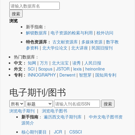
浏览
新手指南：
解锁数据库
|
电子资源的检索与利用
|
校外访问
特色资源库：
古文献资源库
|
多媒体资源
|
数字教
参资料
|
北大学位论文
|
北大讲座
|
民国旧报刊
热门数据库：
中文：
知网
|
万方
|
北大法宝
|
读秀
|
人民日报
外文：
SCI
|
Scopus
|
JSTOR
|
lexis
|
heinonline
专利：
INNOGRAPHY
|
Derwent
|
智慧芽
|
国知局专利
电子期刊/图书
浏览电子期刊
|
浏览电子图书
新手指南
：
遍历西文电子期刊库
|
中外文电子图书资
源简介
核心期刊要目
|
JCR
|
CSSCI