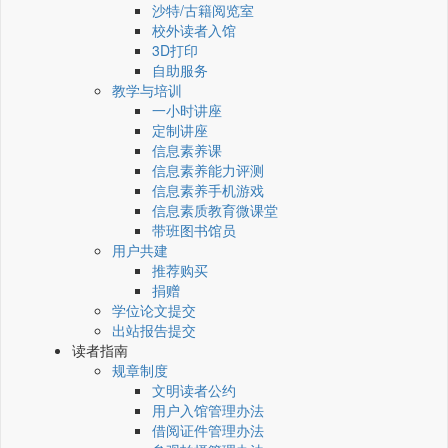
沙特/古籍阅览室
校外读者入馆
3D打印
自助服务
教学与培训
一小时讲座
定制讲座
信息素养课
信息素养能力评测
信息素养手机游戏
信息素质教育微课堂
带班图书馆员
用户共建
推荐购买
捐赠
学位论文提交
出站报告提交
读者指南
规章制度
文明读者公约
用户入馆管理办法
借阅证件管理办法