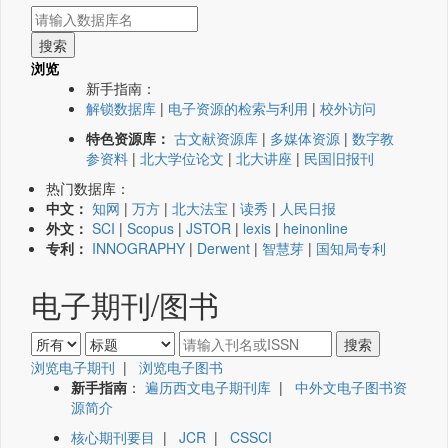
浏览
新手指南：
解锁数据库
|
电子资源的检索与利用
|
校外访问
特色资源库：
古文献资源库
|
多媒体资源
|
数字教
参资料
|
北大学位论文
|
北大讲座
|
民国旧报刊
热门数据库：
中文：
知网
|
万方
|
北大法宝
|
读秀
|
人民日报
外文：
SCI
|
Scopus
|
JSTOR
|
lexis
|
heinonline
专利：
INNOGRAPHY
|
Derwent
|
智慧芽
|
国知局专利
电子期刊/图书
浏览电子期刊
|
浏览电子图书
新手指南
：
遍历西文电子期刊库
|
中外文电子图书资
源简介
核心期刊要目
|
JCR
|
CSSCI