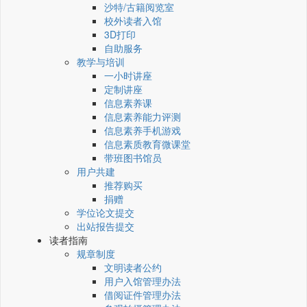
沙特/古籍阅览室
校外读者入馆
3D打印
自助服务
教学与培训
一小时讲座
定制讲座
信息素养课
信息素养能力评测
信息素养手机游戏
信息素质教育微课堂
带班图书馆员
用户共建
推荐购买
捐赠
学位论文提交
出站报告提交
读者指南
规章制度
文明读者公约
用户入馆管理办法
借阅证件管理办法