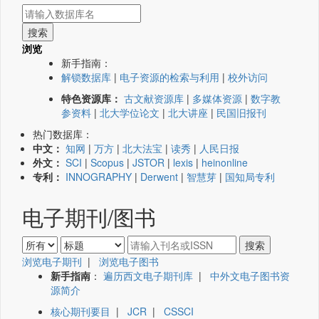
浏览
新手指南：
解锁数据库
|
电子资源的检索与利用
|
校外访问
特色资源库：
古文献资源库
|
多媒体资源
|
数字教
参资料
|
北大学位论文
|
北大讲座
|
民国旧报刊
热门数据库：
中文：
知网
|
万方
|
北大法宝
|
读秀
|
人民日报
外文：
SCI
|
Scopus
|
JSTOR
|
lexis
|
heinonline
专利：
INNOGRAPHY
|
Derwent
|
智慧芽
|
国知局专利
电子期刊/图书
浏览电子期刊
|
浏览电子图书
新手指南
：
遍历西文电子期刊库
|
中外文电子图书资
源简介
核心期刊要目
|
JCR
|
CSSCI