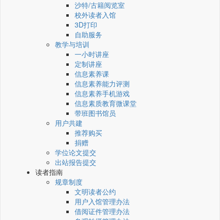
沙特/古籍阅览室
校外读者入馆
3D打印
自助服务
教学与培训
一小时讲座
定制讲座
信息素养课
信息素养能力评测
信息素养手机游戏
信息素质教育微课堂
带班图书馆员
用户共建
推荐购买
捐赠
学位论文提交
出站报告提交
读者指南
规章制度
文明读者公约
用户入馆管理办法
借阅证件管理办法