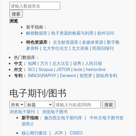
浏览
新手指南：
解锁数据库
|
电子资源的检索与利用
|
校外访问
特色资源库：
古文献资源库
|
多媒体资源
|
数字教
参资料
|
北大学位论文
|
北大讲座
|
民国旧报刊
热门数据库：
中文：
知网
|
万方
|
北大法宝
|
读秀
|
人民日报
外文：
SCI
|
Scopus
|
JSTOR
|
lexis
|
heinonline
专利：
INNOGRAPHY
|
Derwent
|
智慧芽
|
国知局专利
电子期刊/图书
浏览电子期刊
|
浏览电子图书
新手指南
：
遍历西文电子期刊库
|
中外文电子图书资
源简介
核心期刊要目
|
JCR
|
CSSCI