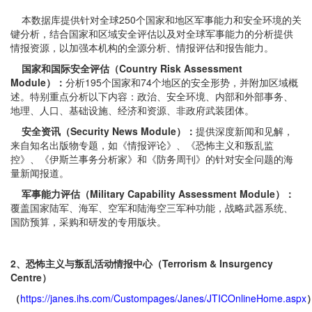
本数据库提供针对全球250个国家和地区军事能力和安全环境的关
键分析，结合国家和区域安全评估以及对全球军事能力的分析提供
情报资源，以加强本机构的全源分析、情报评估和报告能力。
国家和国际安全评估（
Country Risk Assessment
Module
）：
分析195个国家和74个地区的安全形势，并附加区域概
述。特别重点分析以下内容：政治、安全环境、内部和外部事务、
地理、人口、基础设施、经济和资源、非政府武装团体。
安全资讯（
Security News Module
）：
提供深度新闻和见解，
来自知名出版物专题，如《情报评论》、《恐怖主义和叛乱监
控》、《伊斯兰事务分析家》和《防务周刊》的针对安全问题的海
量新闻报道。
军事能力评估（
Military Capability Assessment Module
）：
覆盖国家陆军、海军、空军和陆海空三军种功能，战略武器系统、
国防预算，采购和研发的专用版块。
2
、恐怖主义与叛乱活动情报中心（
Terrorism & Insurgency
Centre
）
（
https://janes.ihs.com/Custompages/Janes/JTICOnlineHome.aspx