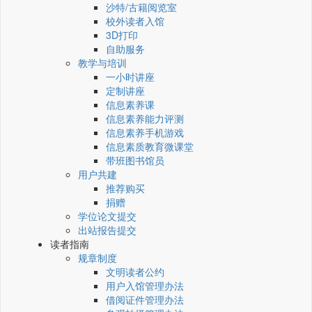
沙特/古籍阅览室
校外读者入馆
3D打印
自助服务
教学与培训
一小时讲座
定制讲座
信息素养课
信息素养能力评测
信息素养手机游戏
信息素质教育微课堂
带班图书馆员
用户共建
推荐购买
捐赠
学位论文提交
出站报告提交
读者指南
规章制度
文明读者公约
用户入馆管理办法
借阅证件管理办法