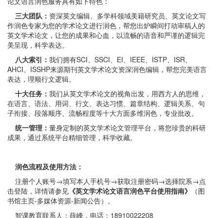
论文语言润色服务具有如下特色：
三大团队：
资深英文编辑、多学科领域美籍研究员、英文论文写
作润色专家为您的学术论文进行润色，帮您出炉瞬间打动审稿人的
英文学术论文，让您的成果和心血，以流畅的语音和严谨的逻辑完
美呈现，科学表达。
八大索引：
我们拥有SCI、SSCI、EI、IEEE、ISTP、ISR、
AHCI、ISSHP来源期刊英文学术论文资深润色编辑，帮您完美语言
表达，理顺行文逻辑。
十大任务：
我们从英文学术论文的视角出发，用西方人的思维，
在语言、语法、用词、行文、表达习惯、篇章结构、逻辑关系、句
子衔接、段落顺序、流畅程度等十大方面多维润色，专业批改。
统一管理：
量身定制的英文学术论文管理平台，将您珍贵的科研
成果，通过系统平台精细管理，科学收藏。
润色流程及使用方法：
注册个人账号→填写本人手机号→获取注册密码→选择院系→点
击登陆，详情请参见
《英文学术论文语言润色平台使用指南》
（图
书馆主页-多媒体资源-新闻公告）。
智课教育联系人：薛峰，电话：18910022208