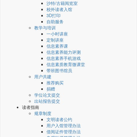
沙特/古籍阅览室
校外读者入馆
3D打印
自助服务
教学与培训
一小时讲座
定制讲座
信息素养课
信息素养能力评测
信息素养手机游戏
信息素质教育微课堂
带班图书馆员
用户共建
推荐购买
捐赠
学位论文提交
出站报告提交
读者指南
规章制度
文明读者公约
用户入馆管理办法
借阅证件管理办法