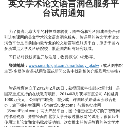
英文学术论文语言润色服务平
台试用通知
为了提高北京大学的科技成果转化，图书馆和社科部成果办合作
引进智课网的英文学术论文语言润色服务。智课网的英文学术论文
润色平台是目前国内最专业的论文语言润色服务平台，服务于国内
多所重点大学及科研院校，覆盖国内所有研究领域。
即日起对我校师生开放注册，收费标准0.42元/字。
登陆地址：
www.smartpigai.com/smartstudy_pkulw
（或从图书馆
主页-多媒体资源-试用资源或新闻公告中找到相关介绍及网址链接）
智课教育创立于2012年2月28日，获得国家科技部火炬计划，是
国家重点支持的在线教育项目。2014年9月获得百度公司 A轮融资
1060万美元。公司由韦晓亮、翟少成、许国璋英语基金会联合创
办，旗下拥有智课网（SmartStudy.com）与极智批改网
（SmartPigai.com）两大产品平台，图书馆已经正式订购了智课网
的课程资源，并曾经面向北京大学开放过批改网的试用，很多师生
使用过其论文和文书批改等功能。这次推出的智课教育的英文学术