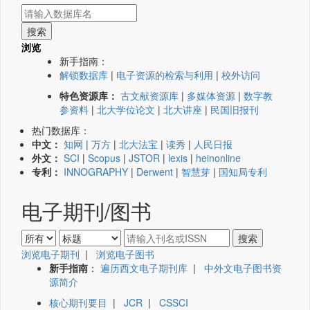
浏览
新手指南：
解锁数据库
|
电子资源的检索与利用
|
校外访问
特色资源库：
古文献资源库
|
多媒体资源
|
数字教
参资料
|
北大学位论文
|
北大讲座
|
民国旧报刊
热门数据库：
中文：
知网
|
万方
|
北大法宝
|
读秀
|
人民日报
外文：
SCI
|
Scopus
|
JSTOR
|
lexis
|
heinonline
专利：
INNOGRAPHY
|
Derwent
|
智慧芽
|
国知局专利
电子期刊/图书
浏览电子期刊
|
浏览电子图书
新手指南
：
遍历西文电子期刊库
|
中外文电子图书资
源简介
核心期刊要目
|
JCR
|
CSSCI