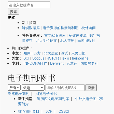
浏览
新手指南：
解锁数据库
|
电子资源的检索与利用
|
校外访问
特色资源库：
古文献资源库
|
多媒体资源
|
数字教
参资料
|
北大学位论文
|
北大讲座
|
民国旧报刊
热门数据库：
中文：
知网
|
万方
|
北大法宝
|
读秀
|
人民日报
外文：
SCI
|
Scopus
|
JSTOR
|
lexis
|
heinonline
专利：
INNOGRAPHY
|
Derwent
|
智慧芽
|
国知局专利
电子期刊/图书
浏览电子期刊
|
浏览电子图书
新手指南
：
遍历西文电子期刊库
|
中外文电子图书资
源简介
核心期刊要目
|
JCR
|
CSSCI