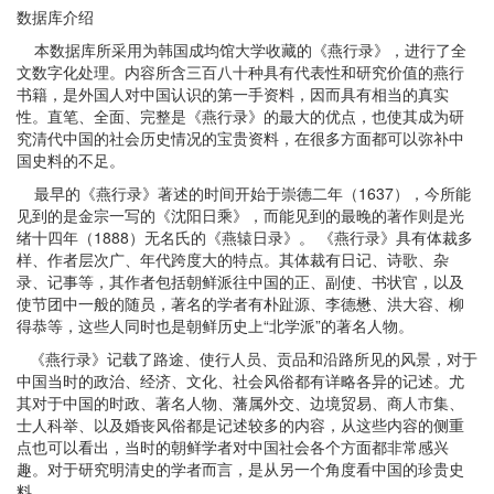
数据库介绍
本数据库所采用为韩国成均馆大学收藏的《燕行录》，进行了全
文数字化处理。内容所含三百八十种具有代表性和研究价值的燕行
书籍，是外国人对中国认识的第一手资料，因而具有相当的真实
性。直笔、全面、完整是《燕行录》的最大的优点，也使其成为研
究清代中国的社会历史情况的宝贵资料，在很多方面都可以弥补中
国史料的不足。
最早的《燕行录》著述的时间开始于崇德二年（1637），今所能
见到的是金宗一写的《沈阳日乘》，而能见到的最晚的著作则是光
绪十四年（1888）无名氏的《燕辕日录》。 《燕行录》具有体裁多
样、作者层次广、年代跨度大的特点。其体裁有日记、诗歌、杂
录、记事等，其作者包括朝鲜派往中国的正、副使、书状官，以及
使节团中一般的随员，著名的学者有朴趾源、李德懋、洪大容、柳
得恭等，这些人同时也是朝鲜历史上“北学派”的著名人物。
《燕行录》记载了路途、使行人员、贡品和沿路所见的风景，对于
中国当时的政治、经济、文化、社会风俗都有详略各异的记述。尤
其对于中国的时政、著名人物、藩属外交、边境贸易、商人市集、
士人科举、以及婚丧风俗都是记述较多的内容，从这些内容的侧重
点也可以看出，当时的朝鲜学者对中国社会各个方面都非常感兴
趣。对于研究明清史的学者而言，是从另一个角度看中国的珍贵史
料。