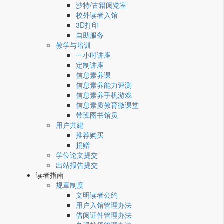
沙特/古籍阅览室
校外读者入馆
3D打印
自助服务
教学与培训
一小时讲座
定制讲座
信息素养课
信息素养能力评测
信息素养手机游戏
信息素质教育微课堂
带班图书馆员
用户共建
推荐购买
捐赠
学位论文提交
出站报告提交
读者指南
规章制度
文明读者公约
用户入馆管理办法
借阅证件管理办法