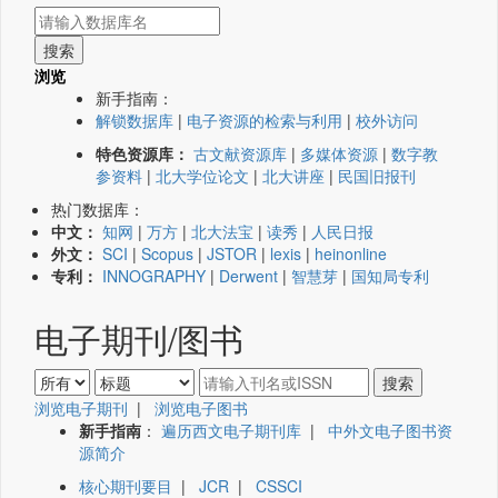
浏览
新手指南：
解锁数据库
|
电子资源的检索与利用
|
校外访问
特色资源库：
古文献资源库
|
多媒体资源
|
数字教
参资料
|
北大学位论文
|
北大讲座
|
民国旧报刊
热门数据库：
中文：
知网
|
万方
|
北大法宝
|
读秀
|
人民日报
外文：
SCI
|
Scopus
|
JSTOR
|
lexis
|
heinonline
专利：
INNOGRAPHY
|
Derwent
|
智慧芽
|
国知局专利
电子期刊/图书
浏览电子期刊
|
浏览电子图书
新手指南
：
遍历西文电子期刊库
|
中外文电子图书资
源简介
核心期刊要目
|
JCR
|
CSSCI