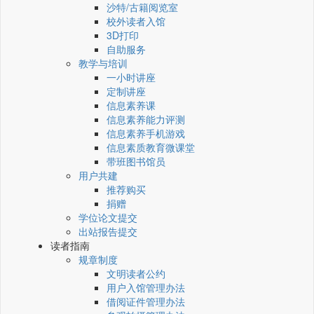
沙特/古籍阅览室
校外读者入馆
3D打印
自助服务
教学与培训
一小时讲座
定制讲座
信息素养课
信息素养能力评测
信息素养手机游戏
信息素质教育微课堂
带班图书馆员
用户共建
推荐购买
捐赠
学位论文提交
出站报告提交
读者指南
规章制度
文明读者公约
用户入馆管理办法
借阅证件管理办法