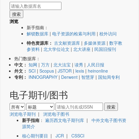
浏览
新手指南：
解锁数据库
|
电子资源的检索与利用
|
校外访问
特色资源库：
古文献资源库
|
多媒体资源
|
数字教
参资料
|
北大学位论文
|
北大讲座
|
民国旧报刊
热门数据库：
中文：
知网
|
万方
|
北大法宝
|
读秀
|
人民日报
外文：
SCI
|
Scopus
|
JSTOR
|
lexis
|
heinonline
专利：
INNOGRAPHY
|
Derwent
|
智慧芽
|
国知局专利
电子期刊/图书
浏览电子期刊
|
浏览电子图书
新手指南
：
遍历西文电子期刊库
|
中外文电子图书资
源简介
核心期刊要目
|
JCR
|
CSSCI