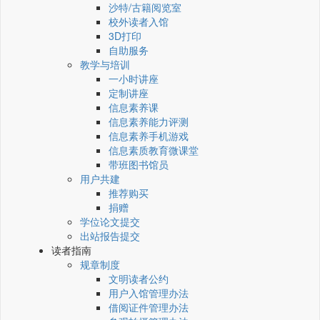
沙特/古籍阅览室
校外读者入馆
3D打印
自助服务
教学与培训
一小时讲座
定制讲座
信息素养课
信息素养能力评测
信息素养手机游戏
信息素质教育微课堂
带班图书馆员
用户共建
推荐购买
捐赠
学位论文提交
出站报告提交
读者指南
规章制度
文明读者公约
用户入馆管理办法
借阅证件管理办法