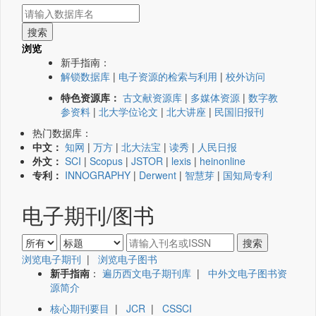
浏览
新手指南：
解锁数据库
|
电子资源的检索与利用
|
校外访问
特色资源库：
古文献资源库
|
多媒体资源
|
数字教
参资料
|
北大学位论文
|
北大讲座
|
民国旧报刊
热门数据库：
中文：
知网
|
万方
|
北大法宝
|
读秀
|
人民日报
外文：
SCI
|
Scopus
|
JSTOR
|
lexis
|
heinonline
专利：
INNOGRAPHY
|
Derwent
|
智慧芽
|
国知局专利
电子期刊/图书
浏览电子期刊
|
浏览电子图书
新手指南
：
遍历西文电子期刊库
|
中外文电子图书资
源简介
核心期刊要目
|
JCR
|
CSSCI