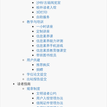
沙特/古籍阅览室
校外读者入馆
3D打印
自助服务
教学与培训
一小时讲座
定制讲座
信息素养课
信息素养能力评测
信息素养手机游戏
信息素质教育微课堂
带班图书馆员
用户共建
推荐购买
捐赠
学位论文提交
出站报告提交
读者指南
规章制度
文明读者公约
用户入馆管理办法
借阅证件管理办法