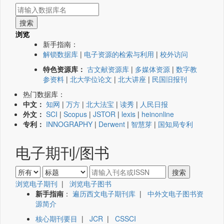
浏览
新手指南：
解锁数据库
|
电子资源的检索与利用
|
校外访问
特色资源库：
古文献资源库
|
多媒体资源
|
数字教
参资料
|
北大学位论文
|
北大讲座
|
民国旧报刊
热门数据库：
中文：
知网
|
万方
|
北大法宝
|
读秀
|
人民日报
外文：
SCI
|
Scopus
|
JSTOR
|
lexis
|
heinonline
专利：
INNOGRAPHY
|
Derwent
|
智慧芽
|
国知局专利
电子期刊/图书
浏览电子期刊
|
浏览电子图书
新手指南
：
遍历西文电子期刊库
|
中外文电子图书资
源简介
核心期刊要目
|
JCR
|
CSSCI