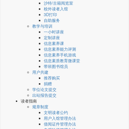
沙特/古籍阅览室
校外读者入馆
3D打印
自助服务
教学与培训
一小时讲座
定制讲座
信息素养课
信息素养能力评测
信息素养手机游戏
信息素质教育微课堂
带班图书馆员
用户共建
推荐购买
捐赠
学位论文提交
出站报告提交
读者指南
规章制度
文明读者公约
用户入馆管理办法
借阅证件管理办法