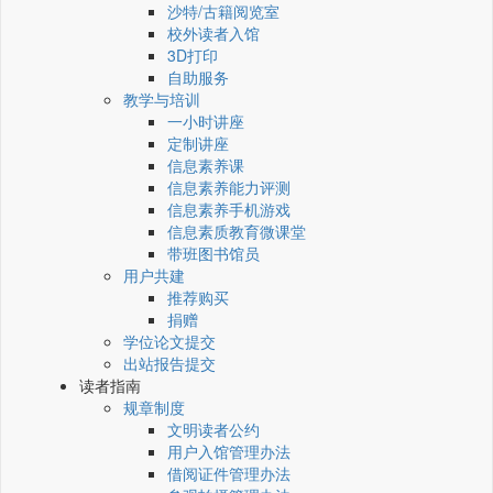
沙特/古籍阅览室
校外读者入馆
3D打印
自助服务
教学与培训
一小时讲座
定制讲座
信息素养课
信息素养能力评测
信息素养手机游戏
信息素质教育微课堂
带班图书馆员
用户共建
推荐购买
捐赠
学位论文提交
出站报告提交
读者指南
规章制度
文明读者公约
用户入馆管理办法
借阅证件管理办法