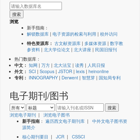
浏览
新手指南：
解锁数据库
|
电子资源的检索与利用
|
校外访问
特色资源库：
古文献资源库
|
多媒体资源
|
数字教
参资料
|
北大学位论文
|
北大讲座
|
民国旧报刊
热门数据库：
中文：
知网
|
万方
|
北大法宝
|
读秀
|
人民日报
外文：
SCI
|
Scopus
|
JSTOR
|
lexis
|
heinonline
专利：
INNOGRAPHY
|
Derwent
|
智慧芽
|
国知局专利
电子期刊/图书
浏览电子期刊
|
浏览电子图书
新手指南
：
遍历西文电子期刊库
|
中外文电子图书资
源简介
核心期刊要目
|
JCR
|
CSSCI