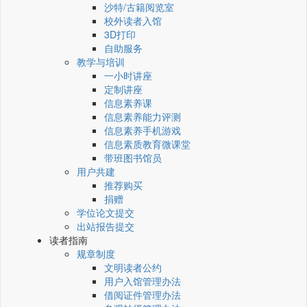
沙特/古籍阅览室
校外读者入馆
3D打印
自助服务
教学与培训
一小时讲座
定制讲座
信息素养课
信息素养能力评测
信息素养手机游戏
信息素质教育微课堂
带班图书馆员
用户共建
推荐购买
捐赠
学位论文提交
出站报告提交
读者指南
规章制度
文明读者公约
用户入馆管理办法
借阅证件管理办法