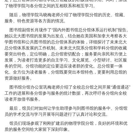
了物理学院与各分馆之间的互相联系和相互学习。
随后，物理学院马晓梅老师介绍了物理学院分馆的历史、馆藏、
服务、特色资源等各方面的情况。
图书馆副馆长肖珑作了“国内外图书馆总分馆体系运行机制”报告。
她以北大图书馆的发展为出发点，结合她在美国和加拿大考察各大
学图书馆和公共图书馆的总分馆体系的体验，详细探讨了未来北大
总分馆体系发展的工作机制。未来北大院系分馆和学科分馆的收藏
要突出特色，定位明确，总分馆密切配合；服务要向亲民和方便上
发展，为读者打造更多的自主学习、文化展览、小型研讨、社区服
务的空间。分馆功能的定位要适应读者群的变化。总分馆要一体
化、全方位为读者服务，分馆既要突出本馆特色，更要利用总馆的
资源做好服务。
图书馆分馆办公室巩梅老师介绍了全校总分馆之间开展“通借通还”
工作的进展和各分馆参与服务的统计数据，再次呼吁各分馆向全校
读者开放借书服务。
最后，馆员们对如何让学生助理参与到图书馆的服务中、分馆馆
员的学术交流与学习开展等问题进行了认真讨论和交流。
馆员们现场参观了刚刚扩建后的物理学院分馆，良好的环境和优
质的服务空间给大家留下深刻印象。