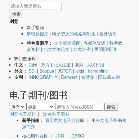
浏览
新手指南：
解锁数据库
|
电子资源的检索与利用
|
校外访问
特色资源库：
古文献资源库
|
多媒体资源
|
数字教
参资料
|
北大学位论文
|
北大讲座
|
民国旧报刊
热门数据库：
中文：
知网
|
万方
|
北大法宝
|
读秀
|
人民日报
外文：
SCI
|
Scopus
|
JSTOR
|
lexis
|
heinonline
专利：
INNOGRAPHY
|
Derwent
|
智慧芽
|
国知局专利
电子期刊/图书
浏览电子期刊
|
浏览电子图书
新手指南
：
遍历西文电子期刊库
|
中外文电子图书资
源简介
核心期刊要目
|
JCR
|
CSSCI