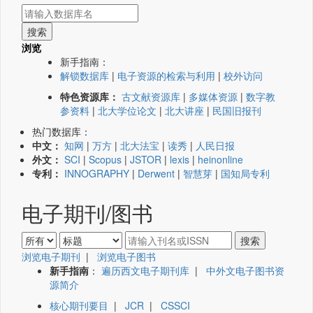
浏览
新手指南：
解锁数据库
|
电子资源的检索与利用
|
校外访问
特色资源库：
古文献资源库
|
多媒体资源
|
数字教
参资料
|
北大学位论文
|
北大讲座
|
民国旧报刊
热门数据库：
中文：
知网
|
万方
|
北大法宝
|
读秀
|
人民日报
外文：
SCI
|
Scopus
|
JSTOR
|
lexis
|
heinonline
专利：
INNOGRAPHY
|
Derwent
|
智慧芽
|
国知局专利
电子期刊/图书
浏览电子期刊
|
浏览电子图书
新手指南
：
遍历西文电子期刊库
|
中外文电子图书资
源简介
核心期刊要目
|
JCR
|
CSSCI