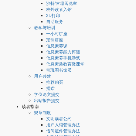
沙特/古籍阅览室
校外读者入馆
3D打印
自助服务
教学与培训
一小时讲座
定制讲座
信息素养课
信息素养能力评测
信息素养手机游戏
信息素质教育微课堂
带班图书馆员
用户共建
推荐购买
捐赠
学位论文提交
出站报告提交
读者指南
规章制度
文明读者公约
用户入馆管理办法
借阅证件管理办法