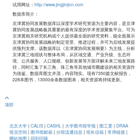
试用网址：
http://www.jingjinjicn.com
数据库简介：
京津冀协同发展数据库以深度学术研究资源为主要内容，是京津
冀协同发展战略极其重要的最有深度的学术资源聚集平台。可为
京津冀相关研究机构或个人提供最全面的研究资料，能全面展示
京津冀协同发展战略的制定背景、推进过程，并可为后续发展提
供预判支撑。该数据库以《京津冀协同发展纲要》为主线，分析
京津冀三地现状与整体布局，从区域交通、产业升级、生态环
境、公共服务、人口规模、创新发展等方面详解未来三地发展路
径，同时汇集了长三角、珠三角等其他城市圈建设的相关资源作
为借鉴。数据库图文并茂，内容翔实。现有7350篇文献报告，
228本图书，13000余条数据图表，相关资源将持续更新。
顶部
北京大学
|
CALIS
|
CASHL
|
大学图书馆学报
|
图工委
|
DRAA
馆员空间
|
图书馆邮箱
|
分馆流通信息
|
馆长信箱
|
常用链接
|
网站地图
|
回到旧版