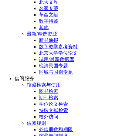
北大文库
名家专藏
革命文献
数字特藏
其他
最新/精选资源
新书通报
数字教学参考资料
北京大学学位论文
试用/最新数据库
晚清民国专题
区域与国别专题
借阅服务
馆藏检索与使用
图书检索
期刊检索
学位论文检索
特殊文献检索
校外访问
借阅规则
外借册数和期限
馆藏借阅制度