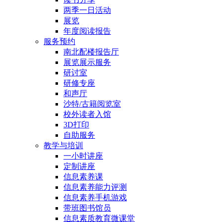
两季一日活动
展览
年度阅读报告
服务预约
南北配楼报告厅
展览展示服务
研讨室
研修专座
和声厅
沙特/古籍阅览室
校外读者入馆
3D打印
自助服务
教学与培训
一小时讲座
定制讲座
信息素养课
信息素养能力评测
信息素养手机游戏
带班图书馆员
信息素质教育微课堂