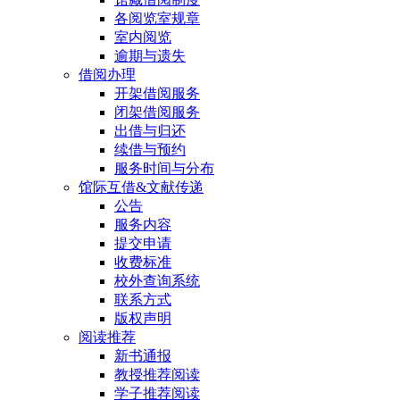
各阅览室规章
室内阅览
逾期与遗失
借阅办理
开架借阅服务
闭架借阅服务
出借与归还
续借与预约
服务时间与分布
馆际互借&文献传递
公告
服务内容
提交申请
收费标准
校外查询系统
联系方式
版权声明
阅读推荐
新书通报
教授推荐阅读
学子推荐阅读