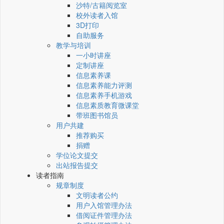
沙特/古籍阅览室
校外读者入馆
3D打印
自助服务
教学与培训
一小时讲座
定制讲座
信息素养课
信息素养能力评测
信息素养手机游戏
信息素质教育微课堂
带班图书馆员
用户共建
推荐购买
捐赠
学位论文提交
出站报告提交
读者指南
规章制度
文明读者公约
用户入馆管理办法
借阅证件管理办法