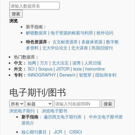
浏览
新手指南：
解锁数据库
|
电子资源的检索与利用
|
校外访问
特色资源库：
古文献资源库
|
多媒体资源
|
数字教
参资料
|
北大学位论文
|
北大讲座
|
民国旧报刊
热门数据库：
中文：
知网
|
万方
|
北大法宝
|
读秀
|
人民日报
外文：
SCI
|
Scopus
|
JSTOR
|
lexis
|
heinonline
专利：
INNOGRAPHY
|
Derwent
|
智慧芽
|
国知局专利
电子期刊/图书
浏览电子期刊
|
浏览电子图书
新手指南
：
遍历西文电子期刊库
|
中外文电子图书资
源简介
核心期刊要目
|
JCR
|
CSSCI