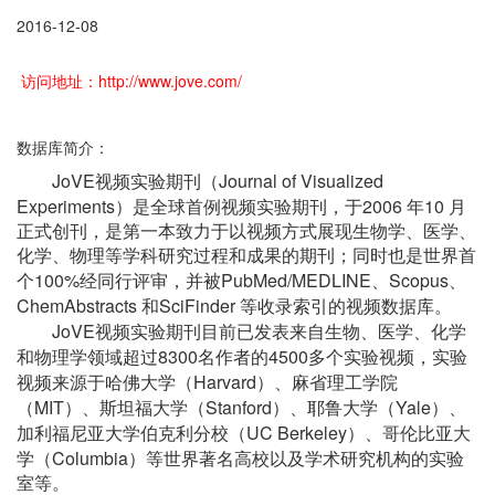
2016-12-08
访问地址：http://www.jove.com/
数据库简介：
JoVE
Journal of Visualized
视频实验期刊（
Experiments
2006
10
）是全球首例视频实验期刊，于
年
月
正式创刊，是第一本致力于以视频方式展现生物学、医学、
化学、物理等学科研究过程和成果的期刊；同时也是世界首
100%
PubMed/MEDLINE
Scopus
个
经同行评审，并被
、
、
ChemAbstracts
SciFinder
和
等收录索引的视频数据库。
JoVE
视频实验期刊目前已发表来自生物、医学、化学
8300
4500
和物理学领域超过
名作者的
多个实验视频，实验
Harvard
视频来源于哈佛大学（
）、麻省理工学院
MIT
Stanford
Yale
（
）、斯坦福大学（
）、耶鲁大学（
）、
UC Berkeley
加利福尼亚大学伯克利分校（
）、哥伦比亚大
Columbia
学（
）等世界著名高校以及学术研究机构的实验
室等。