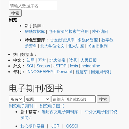
浏览
新手指南：
解锁数据库
|
电子资源的检索与利用
|
校外访问
特色资源库：
古文献资源库
|
多媒体资源
|
数字教
参资料
|
北大学位论文
|
北大讲座
|
民国旧报刊
热门数据库：
中文：
知网
|
万方
|
北大法宝
|
读秀
|
人民日报
外文：
SCI
|
Scopus
|
JSTOR
|
lexis
|
heinonline
专利：
INNOGRAPHY
|
Derwent
|
智慧芽
|
国知局专利
电子期刊/图书
浏览电子期刊
|
浏览电子图书
新手指南
：
遍历西文电子期刊库
|
中外文电子图书资
源简介
核心期刊要目
|
JCR
|
CSSCI