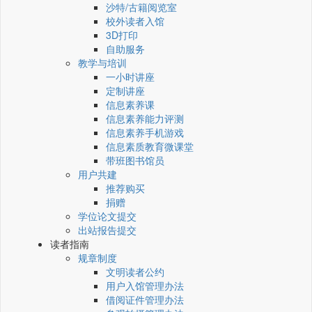
沙特/古籍阅览室
校外读者入馆
3D打印
自助服务
教学与培训
一小时讲座
定制讲座
信息素养课
信息素养能力评测
信息素养手机游戏
信息素质教育微课堂
带班图书馆员
用户共建
推荐购买
捐赠
学位论文提交
出站报告提交
读者指南
规章制度
文明读者公约
用户入馆管理办法
借阅证件管理办法