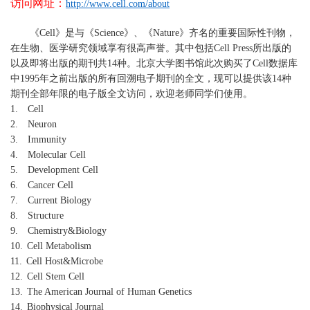
访问网址：
http://www.cell.com/about
《
Cell
》是与《
Science
》、《
Nature
》齐名的重要国际性刊物，
在生物、医学研究领域享有很高声誉。其中包括
Cell Press
所出版的
以及即将出版的期刊共
14
种。北京大学图书馆此次购买了
Cell
数据库
中
1995
年之前出版的所有回溯电子期刊的全文，现可以提供该
14
种
期刊全部年限的电子版全文访问
，欢迎老师同学们使用。
1.
Cell
2.
Neuron
3.
Immunity
4.
Molecular Cell
5.
Development Cell
6.
Cancer Cell
7.
Current Biology
8.
Structure
9.
Chemistry&Biology
10.
Cell Metabolism
11.
Cell Host&Microbe
12.
Cell Stem Cell
13.
The American Journal of Human Genetics
14.
Biophysical Journal